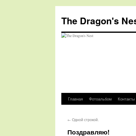
The Dragon's Ne
Главная
Фотоальбом
Контакты
Перейти
к
←
Одной строкой.
содержимому
Поздравляю!