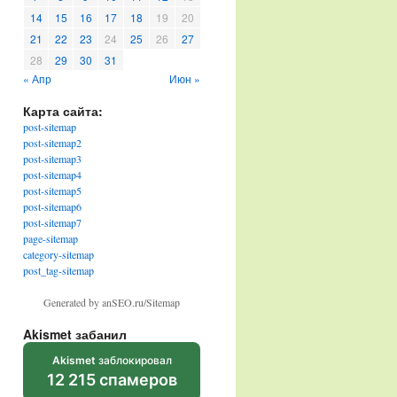
14
15
16
17
18
19
20
21
22
23
24
25
26
27
28
29
30
31
« Апр
Июн »
Карта сайта:
post-sitemap
post-sitemap2
post-sitemap3
post-sitemap4
post-sitemap5
post-sitemap6
post-sitemap7
page-sitemap
category-sitemap
post_tag-sitemap
Generated by anSEO.ru/Sitemap
Akismet забанил
Akismet
заблокировал
12 215 спамеров