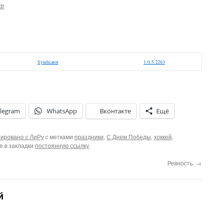
dr
Syndicator
1.0.5.2263
legram
WhatsApp
Вконтакте
Ещё
ировано с ЛиРу
с метками
праздники
,
С Днем Победы
,
хоккей
,
те в закладки
постоянную ссылку
.
Ревность.
→
й