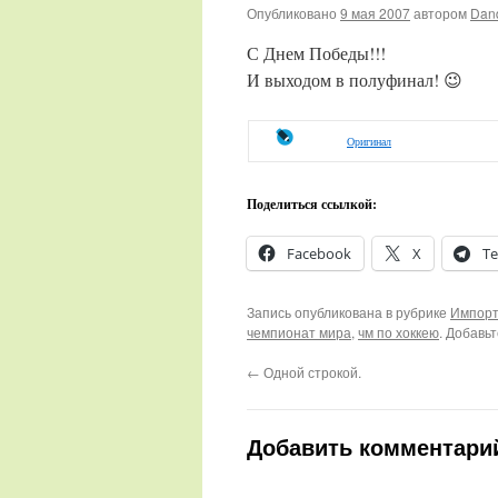
Опубликовано
9 мая 2007
автором
Dan
С Днем Победы!!!
И выходом в полуфинал! 😉
Оригинал
Поделиться ссылкой:
Facebook
X
Te
Запись опубликована в рубрике
Импорт
чемпионат мира
,
чм по хоккею
. Добавь
←
Одной строкой.
Добавить комментари