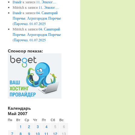
Dandr
к записи
11. Эпилог…
Mitritch
к записи
11. Эпилог…
Dandr
к записи
04. Санаторий
Поречье. Агрогородок Поречье
(Парэчча). 01.07.2025
Mitritch
к записи
04. Санаторий
Поречье. Агрогородок Поречье
(Парэчча). 01.07.2025
Спонсор показа:
Календарь
Май 2007
Пн
Вт
Ср
Чт
Пт
Сб
Вс
1
2
3
4
5
6
7
8
9
10
11
12
13