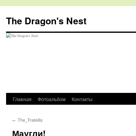
The Dragon's Nest
Перейти
Главная
Фотоальбом
Контакты
к
←
The_Fratellis
содержимому
Маугли!