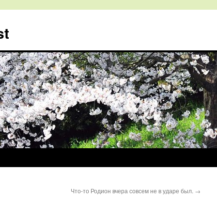
st
Что-то Родион вчера совсем не в ударе был.
→