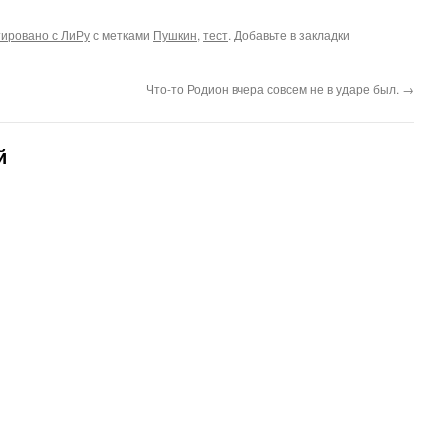
ород: поздравлять Стаса с ДР!
ам уже попили и чайку, и
ировано с ЛиРу
с метками
Пушкин
,
тест
. Добавьте в закладки
офейку, и кой-чего покрепче.
…
Что-то Родион вчера совсем не в ударе был.
→
й