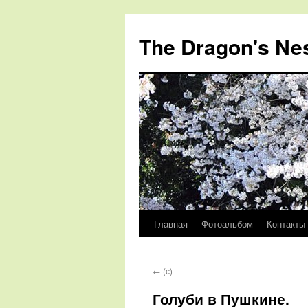
The Dragon's Ne
Главная
Фотоальбом
Контакты
Перейти
к
←
(с)
содержимому
Голуби в Пушкине.