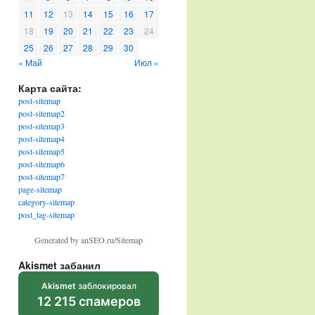
11
12
13
14
15
16
17
18
19
20
21
22
23
24
25
26
27
28
29
30
« Май
Июл »
Карта сайта:
post-sitemap
post-sitemap2
post-sitemap3
post-sitemap4
post-sitemap5
post-sitemap6
post-sitemap7
page-sitemap
category-sitemap
post_tag-sitemap
Generated by anSEO.ru/Sitemap
Akismet забанил
Akismet
заблокировал
12 215 спамеров