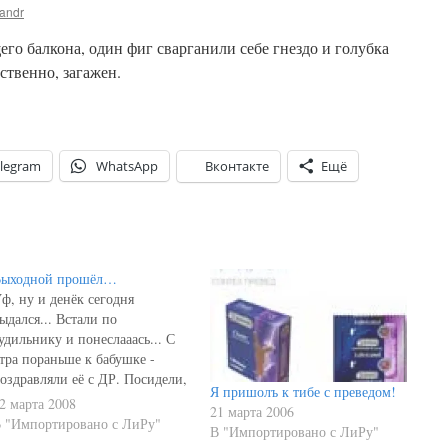
andr
щего балкона, один фиг сварганили себе гнездо и голубка
ественно, загажен.
legram
WhatsApp
Вконтакте
Ещё
ыходной прошёл…
ф, ну и денёк сегодня
ыдался... Встали по
удильнику и понеслааась... С
тра пораньше к бабушке -
оздравляли её с ДР. Посидели,
Я пришолъ к тибе с преведом!
опили чайку, я сгонял в
2 марта 2008
21 марта 2006
агазин за продуктами и
 "Импортировано с ЛиРу"
В "Импортировано с ЛиРу"
оскакали дальше... Через весь