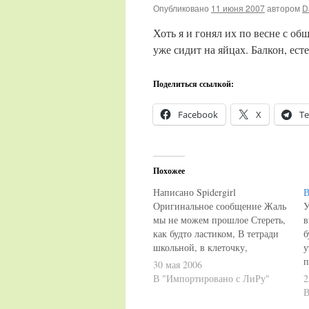
Опубликовано
11 июня 2007
автором
D
Хоть я и гонял их по весне с об
уже сидит на яйцах. Балкон, ест
Поделиться ссылкой:
Facebook
X
Te
Похожее
Написано Spidergirl
В
Оригинальное сообщение Жаль
У
мы не можем прошлое Стереть,
в
как будто ластиком, В тетради
б
школьной, в клеточку,
у
Ошибочки свои. Все грязное и
п
30 мая 2006
пошлое С налетами, с
п
В "Импортировано с ЛиРу"
2
оттенками… Нельзя поставить
м
В
точку нам Хоти иль не хоти.
п