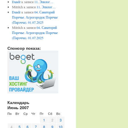
Dandr
к записи
11. Эпилог…
Mitritch
к записи
11. Эпилог…
Dandr
к записи
04. Санаторий
Поречье. Агрогородок Поречье
(Парэчча). 01.07.2025
Mitritch
к записи
04. Санаторий
Поречье. Агрогородок Поречье
(Парэчча). 01.07.2025
Спонсор показа:
Календарь
Июнь 2007
Пн
Вт
Ср
Чт
Пт
Сб
Вс
1
2
3
4
5
6
7
8
9
10