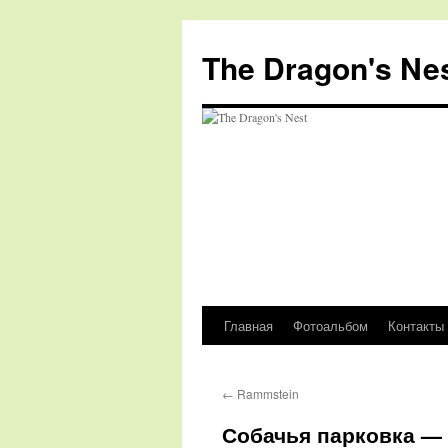
The Dragon's Ne
Главная
Фотоальбом
Контакты
Перейти
к
←
Rammstein
содержимому
Собачья парковка —