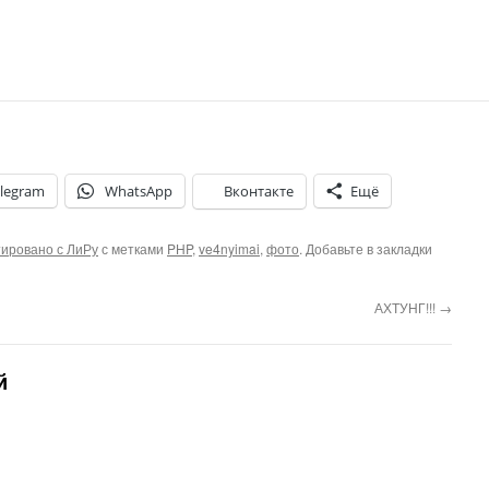
legram
WhatsApp
Вконтакте
Ещё
ировано с ЛиРу
с метками
PHP
,
ve4nyimai
,
фото
. Добавьте в закладки
АХТУНГ!!!
→
й