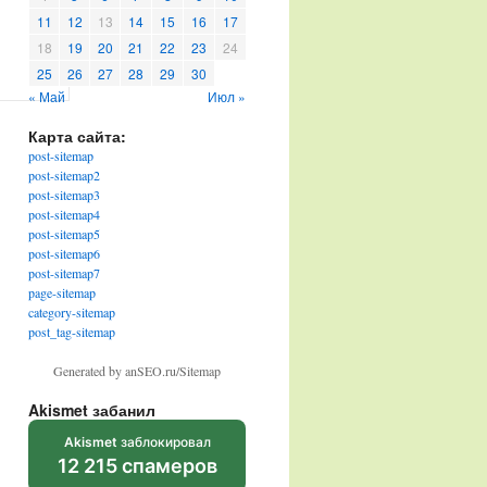
11
12
13
14
15
16
17
18
19
20
21
22
23
24
25
26
27
28
29
30
« Май
Июл »
Карта сайта:
post-sitemap
post-sitemap2
post-sitemap3
post-sitemap4
post-sitemap5
post-sitemap6
post-sitemap7
page-sitemap
category-sitemap
post_tag-sitemap
Generated by anSEO.ru/Sitemap
Akismet забанил
Akismet
заблокировал
12 215 спамеров