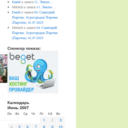
Dandr
к записи
11. Эпилог…
Mitritch
к записи
11. Эпилог…
Dandr
к записи
04. Санаторий
Поречье. Агрогородок Поречье
(Парэчча). 01.07.2025
Mitritch
к записи
04. Санаторий
Поречье. Агрогородок Поречье
(Парэчча). 01.07.2025
Спонсор показа:
Календарь
Июнь 2007
Пн
Вт
Ср
Чт
Пт
Сб
Вс
1
2
3
4
5
6
7
8
9
10