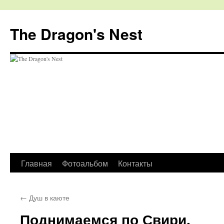
The Dragon's Nest
Перейти
Главная
Фотоальбом
Контакты
к
←
Душ в каюте
содержимому
Поднимаемся по Свири.