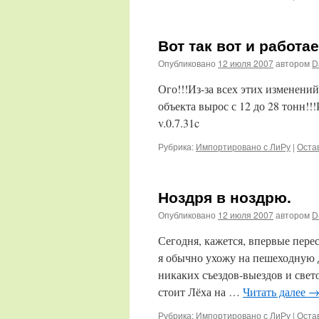
Вот так вот и работ
Опубликовано
12 июля 2007
автором
D
Ого!!!Из-за всех этих изменени
объекта вырос с 12 до 28 тонн!
v.0.7.31c
Рубрика:
Импортировано с ЛиРу
|
Оста
Ноздря в ноздрю.
Опубликовано
12 июля 2007
автором
D
Сегодня, кажется, впервые пер
я обычно ухожу на пешеходную д
никаких съездов-выездов и све
стоит Лёха на …
Читать далее
Рубрика:
Импортировано с ЛиРу
|
Оста