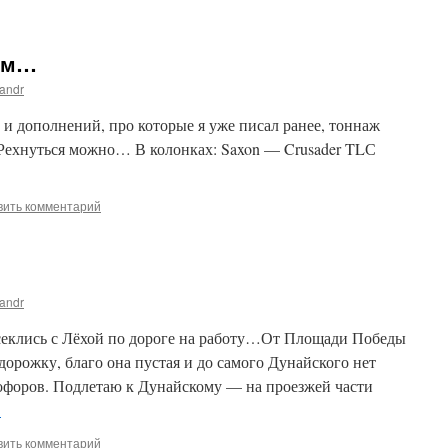
аем…
andr
й и дополнений, про которые я уже писал ранее, тоннаж
!!Рехнуться можно… В колонках: Saxon — Crusader TLС
вить комментарий
andr
есеклись с Лёхой по дороге на работу…От Площади Победы
орожку, благо она пустая и до самого Дунайского нет
тофоров. Подлетаю к Дунайскому — на проезжей части
→
вить комментарий