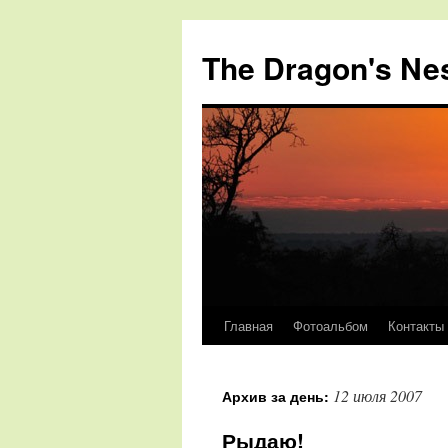
The Dragon's Ne
Главная
Фотоальбом
Контакты
Перейти
к
12 июля 2007
Архив за день:
содержимому
Рыдаю!