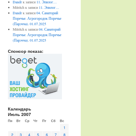
Dandr
к записи
11. Эпилог…
Mitritch
к записи
11. Эпилог…
Dandr
к записи
04. Санаторий
Поречье. Агрогородок Поречье
(Парэчча). 01.07.2025
Mitritch
к записи
04. Санаторий
Поречье. Агрогородок Поречье
(Парэчча). 01.07.2025
Спонсор показа:
Календарь
Июль 2007
Пн
Вт
Ср
Чт
Пт
Сб
Вс
1
2
3
4
5
6
7
8