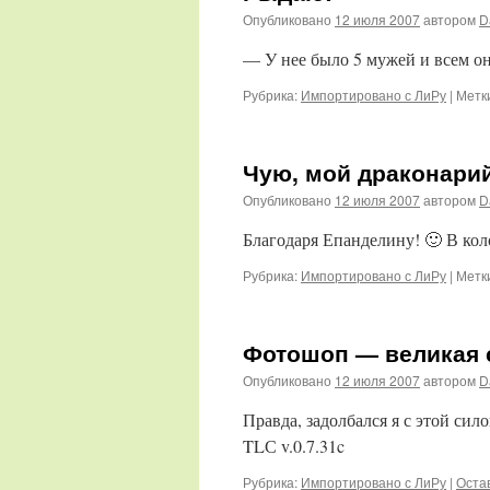
Опубликовано
12 июля 2007
автором
D
— У нее было 5 мужей и всем о
Рубрика:
Импортировано с ЛиРу
|
Метк
Чую, мой драконарий
Опубликовано
12 июля 2007
автором
D
Благодаря Епанделину! 🙂 В кол
Рубрика:
Импортировано с ЛиРу
|
Метк
Фотошоп — великая с
Опубликовано
12 июля 2007
автором
D
Правда, задолбался я с этой си
TLС v.0.7.31c
Рубрика:
Импортировано с ЛиРу
|
Оста