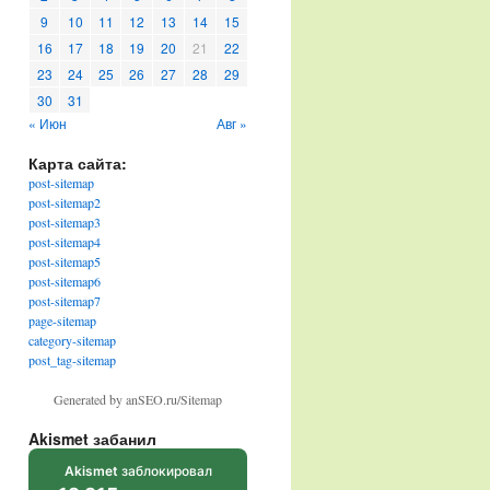
9
10
11
12
13
14
15
16
17
18
19
20
21
22
23
24
25
26
27
28
29
30
31
« Июн
Авг »
Карта сайта:
post-sitemap
post-sitemap2
post-sitemap3
post-sitemap4
post-sitemap5
post-sitemap6
post-sitemap7
page-sitemap
category-sitemap
post_tag-sitemap
Generated by anSEO.ru/Sitemap
Akismet забанил
Akismet
заблокировал