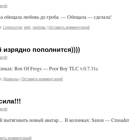
andr
на обещала любовь до гроба. — Обещала — сделала!
и:
Livejournal
,
wiki
,
любовь
|
Оставить комментарий
 изрядно пополнится))))
andr
онках: Box Of Frogs — Poor Boy TLС v.0.7.31c
и:
Драконы
|
Оставить комментарий
ила!!!
andr
лой вытягивать новый аватар… В колонках: Saxon — Crusader
вить комментарий