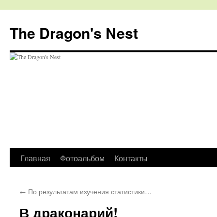
The Dragon's Nest
Перейти
Главная
Фотоальбом
Контакты
к
←
По результатам изучения статистики…
содержимому
В драконарий!