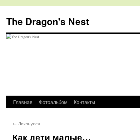
The Dragon's Nest
Перейти
Главная
Фотоальбом
Контакты
к
←
Лохонулся…
содержимому
Как дети малые…