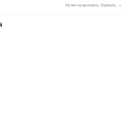
Не мог не выложить. Торкнуло.
→
й