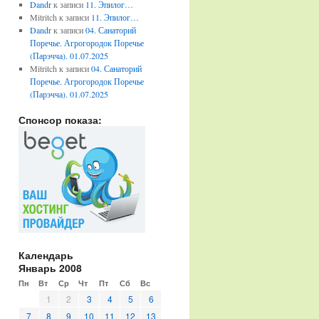
Dandr
к записи
11. Эпилог…
Mitritch
к записи
11. Эпилог…
Dandr
к записи
04. Санаторий
Поречье. Агрогородок Поречье
(Парэчча). 01.07.2025
Mitritch
к записи
04. Санаторий
Поречье. Агрогородок Поречье
(Парэчча). 01.07.2025
Спонсор показа:
Календарь
Январь 2008
Пн
Вт
Ср
Чт
Пт
Сб
Вс
1
2
3
4
5
6
7
8
9
10
11
12
13