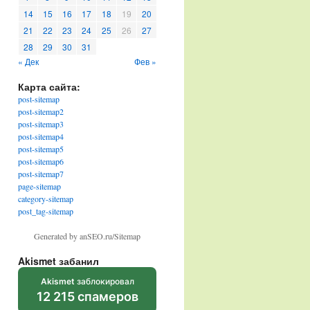
14
15
16
17
18
19
20
21
22
23
24
25
26
27
28
29
30
31
« Дек
Фев »
Карта сайта:
post-sitemap
post-sitemap2
post-sitemap3
post-sitemap4
post-sitemap5
post-sitemap6
post-sitemap7
page-sitemap
category-sitemap
post_tag-sitemap
Generated by anSEO.ru/Sitemap
Akismet забанил
Akismet
заблокировал
12 215 спамеров