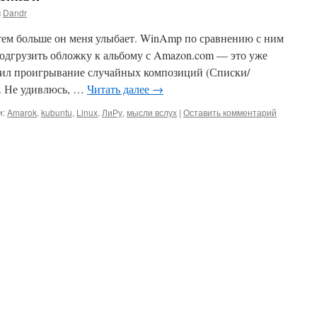
м
Dandr
тем больше он меня улыбает. WinAmp по сравнению с ним
подгрузить обложку к альбому с Amazon.com — это уже
авил проигрывание случайных композиций (Списки/
. Не удивлюсь, …
Читать далее
→
и:
Amarok
,
kubuntu
,
Linux
,
ЛиРу
,
мысли вслух
|
Оставить комментарий