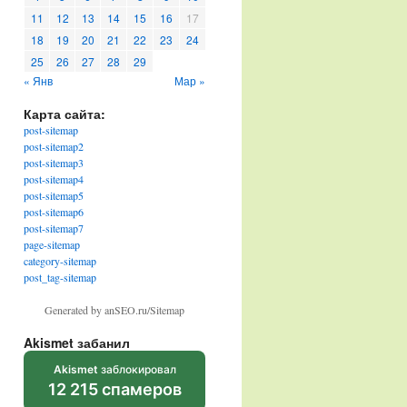
11
12
13
14
15
16
17
18
19
20
21
22
23
24
25
26
27
28
29
« Янв
Мар »
Карта сайта:
post-sitemap
post-sitemap2
post-sitemap3
post-sitemap4
post-sitemap5
post-sitemap6
post-sitemap7
page-sitemap
category-sitemap
post_tag-sitemap
Generated by anSEO.ru/Sitemap
Akismet забанил
Akismet
заблокировал
12 215 спамеров