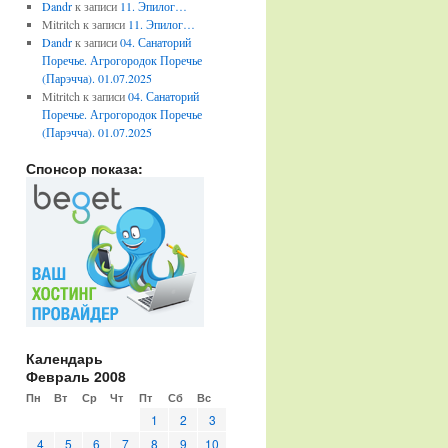
Dandr
к записи
11. Эпилог…
Mitritch
к записи
11. Эпилог…
Dandr
к записи
04. Санаторий
Поречье. Агрогородок Поречье
(Парэчча). 01.07.2025
Mitritch
к записи
04. Санаторий
Поречье. Агрогородок Поречье
(Парэчча). 01.07.2025
Спонсор показа:
Календарь
Февраль 2008
Пн
Вт
Ср
Чт
Пт
Сб
Вс
1
2
3
4
5
6
7
8
9
10