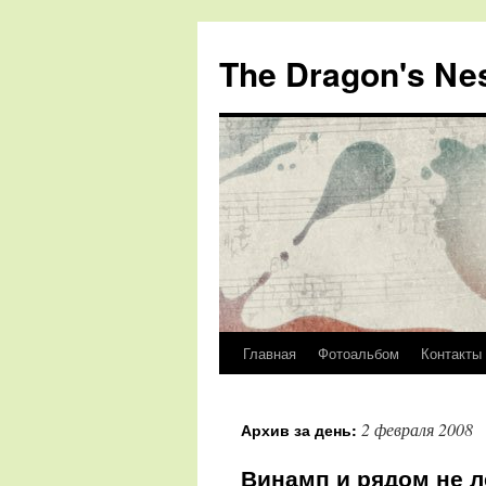
The Dragon's Ne
Главная
Фотоальбом
Контакты
Перейти
к
2 февраля 2008
Архив за день:
содержимому
Винамп и рядом не л