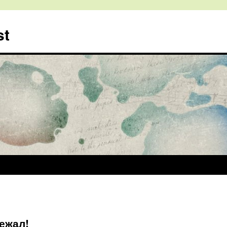
st
ежал!