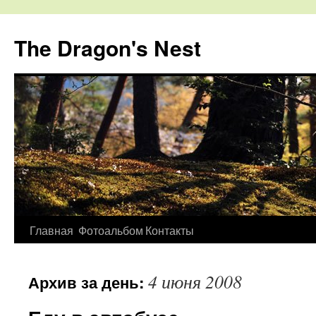
The Dragon's Nest
Перейти
Главная
Фотоальбом
Контакты
к
4 июня 2008
Архив за день:
содержимому