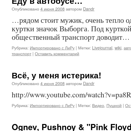
Еду в автобусе…
Опубликовано
4 июня 2008
автором
Dandr
…рядом стоит мужик, очень тепло о
куртки значок Выборга. Под курткой
общественный транспорт доводит
Рубрика:
Импортировано с ЛиРу
|
Метки:
Livejournal
,
wiki
,
авт
транспорт
|
Оставить комментарий
Всё, у меня истерика!
Опубликовано
4 июня 2008
автором
Dandr
http://www.youtube.com/watch?v=pa8R
Рубрика:
Импортировано с ЛиРу
|
Метки:
Видео
,
Пушной
|
Ос
Ognev, Pushnoy & "Pink Floy