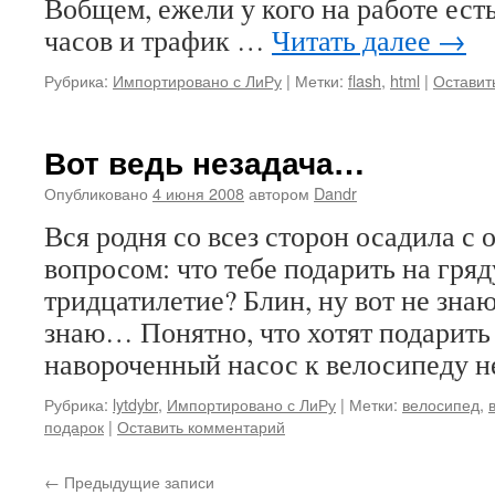
Вобщем, ежели у кого на работе ес
часов и трафик …
Читать далее
→
Рубрика:
Импортировано с ЛиРу
|
Метки:
flash
,
html
|
Оставит
Вот ведь незадача…
Опубликовано
4 июня 2008
автором
Dandr
Вся родня со всез сторон осадила с 
вопросом: что тебе подарить на гря
тридцатилетие? Блин, ну вот не зн
знаю… Понятно, что хотят подарить 
навороченный насос к велосипеду 
Рубрика:
lytdybr
,
Импортировано с ЛиРу
|
Метки:
велосипед
,
подарок
|
Оставить комментарий
←
Предыдущие записи