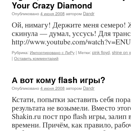
Your Crazy Diamond
Опубликовано
4 июня 2008
автором
Dandr
Ой, нимагу! Держите меня семеро! 
скинула — думал, уссусь! Для тран
http://www.youtube.com/watch?v=E
Рубрика:
Импортировано с ЛиРу
|
Метки:
pink floyd
,
shine on 
|
Оставить комментарий
А вот кому flash игры?
Опубликовано
4 июня 2008
автором
Dandr
Кстати, попытки заставить себя пор
результата не возымели. Вместо это
Shakin.ru пост про flash игры, залип 
времени. Причём, как правило, рабо