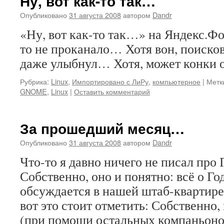
Ну, вот как-то так…
Опубликовано
31 августа 2008
автором
Dandr
«Ну, вот как-то так…» на Яндекс.Фот
то не проканало… Хотя вон, поиско
даже улыбнул… Хотя, может конки о
Рубрика:
Linux
,
Импортировано с ЛиРу
,
компьютерное
|
Метк
GNOME
,
Linux
|
Оставить комментарий
За прошедший месяц…
Опубликовано
31 августа 2008
автором
Dandr
Что-то я давно ничего не писал про 
Собственно, оно и понятно: всё о Го
обсуждается в нашей штаб-квартир
вот это стоит отметить: Собственно
(при помощи остальных компаньоно