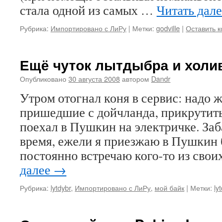
стала одной из самых …
Читать дал
Рубрика:
Импортировано с ЛиРу
|
Метки:
godville
|
Оставить 
Ещё чуток лытдыбра и хол
Опубликовано
30 августа 2008
автором
Dandr
Утром отогнал коня в сервис: надо 
пришедшие с дойчланда, прикрутить
поехал в Пушкин на электричке. Заб
время, ежели я приезжаю в Пушкин б
постоянно встречаю кого-то из св
далее
→
Рубрика:
lytdybr
,
Импортировано с ЛиРу
,
мой байк
|
Метки:
ly