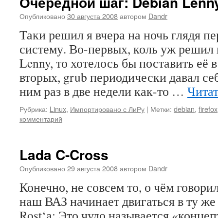
Очередной шаг: Debian Lenn
Опубликовано
30 августа 2008
автором
Dandr
Таки решил я вчера на ночь глядя п
систему. Во-первых, коль уж решил 
Lenny, то хотелось бы поставить её 
вторых, grub периодически давал себ
ним раз в две недели как-то …
Читат
Рубрика:
Linux
,
Импортировано с ЛиРу
|
Метки:
debian
,
firefox
комментарий
Lada C-Cross
Опубликовано
29 августа 2008
автором
Dandr
Конечно, не совсем то, о чём говорил
наш ВАЗ начинает двигаться в ту же
Rost‘а: Это чудо называется «концеп