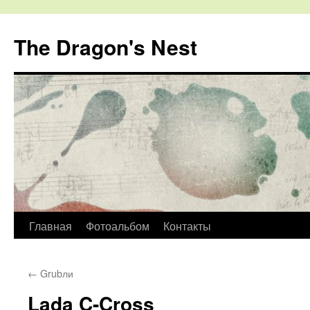
The Dragon's Nest
Перейти
Главная
Фотоальбом
Контакты
к
←
Grubли
содержимому
Lada C-Cross