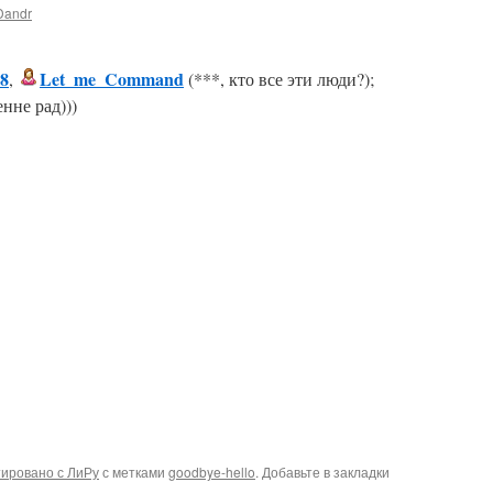
Dandr
8
Let_me_Command
,
(***, кто все эти люди?);
енне рад)))
ировано с ЛиРу
с метками
goodbye-hello
. Добавьте в закладки