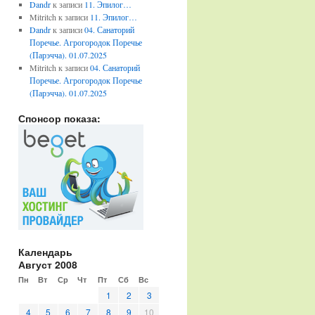
Dandr
к записи
11. Эпилог…
Mitritch
к записи
11. Эпилог…
Dandr
к записи
04. Санаторий
Поречье. Агрогородок Поречье
(Парэчча). 01.07.2025
Mitritch
к записи
04. Санаторий
Поречье. Агрогородок Поречье
(Парэчча). 01.07.2025
Спонсор показа:
Календарь
Август 2008
Пн
Вт
Ср
Чт
Пт
Сб
Вс
1
2
3
4
5
6
7
8
9
10