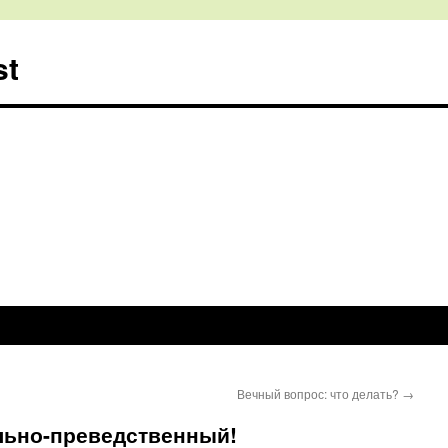
st
Вечный вопрос: что делать?
→
ьно-преведственный!