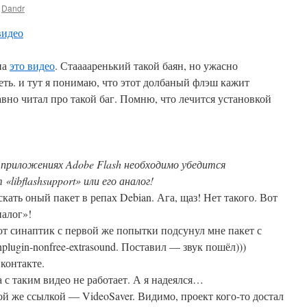
Dandr
видео
на
это видео
. Стааааренький такой баян, но ужасно
ть. и тут я понимаю, что этот долбаный флэш кажит
авно читал про такой баг. Помню, что лечится установкой
 приложениях Adobe Flash необходимо убедится
libflashsupport» или его аналог!
ать оный пакет в репах Debian. Ага, щаз! Нет такого. Вот
налог»!
от синаптик с первой же попытки подсунул мне пакет с
plugin-nonfree-extrasound. Поставил — звук пошёл)))
Вконтакте.
а с таким видео не работает. А я надеялся…
ой же ссылкой — VideoSaver. Видимо, проект кого-то достал