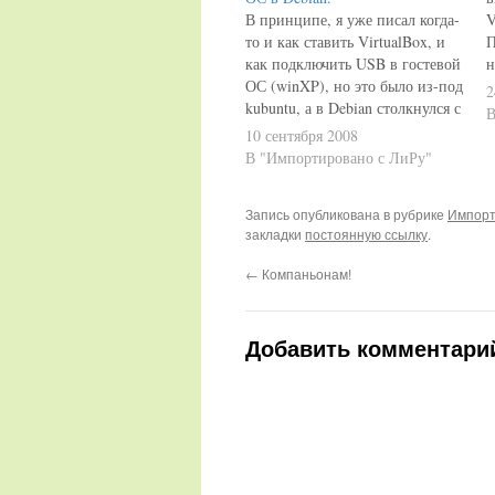
В принципе, я уже писал когда-
V
то и как ставить VirtualBox, и
П
как подключить USB в гостевой
н
ОС (winXP), но это было из-под
г
2
kubuntu, а в Debian столкнулся с
в
некоторыми проблемами.
т
10 сентября 2008
Поскольку Гугль очень неохотно
и
В "Импортировано с ЛиРу"
выдавал ссылочки на решения
у
этих проблем (а на
н
Запись опубликована в рубрике
Импорт
русскоязычных сайтах вообще
Y
закладки
постоянную ссылку
.
ничего не выдал), то я…
←
Компаньонам!
Добавить комментари