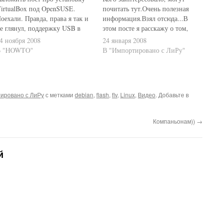
irtualBox под OpenSUSE.
почитать тут.Очень полезная
оехали. Правда, права я так и
информация.Взял отсюда...В
е глянул, поддержку USB в
этом посте я расскажу о том,
остевой не проверил - это ещё
как искать пакеты программ
4 ноября 2008
24 января 2008
переди. Впрочем, установка
Debian с помощью aptitude. В
В "HOWTO"
В "Импортировано с ЛиРу"
оже оказалось весьма
Ubuntu, понятно, всё делается
нтересной и занимательной,
точно так же.Обычно, чтобы
читывая, что у меня абсолютно
найти нужный пакет,
ет опыта работы с OpenSUSE и
достаточно написать что-нибудь
ировано с ЛиРу
с метками
debian
,
flash
,
flv
,
Linux
,
Видео
. Добавьте в
aST2 в…
вроде$ aptitude search шаблони
получить список пакетов,…
Компаньонам))
→
й