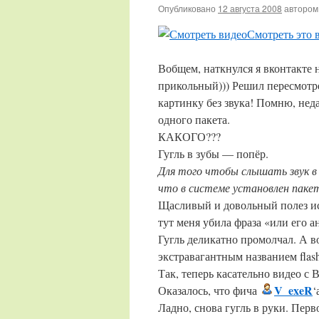
Опубликовано
12 августа 2008
автором
Смотреть это 
Вобщем, наткнулся я вконтакте 
прикольный))) Решил пересмотре
картинку без звука! Помню, нед
одного пакета.
КАКОГО???
Гугль в зубы — попёр.
Для того чтобы слышать звук в
что в системе установлен пакет «
Щасливый и довольный полез иск
тут меня убила фраза «или его а
Гугль деликатно промолчал. А в
экстравагантным названием flash
Так, теперь касательно видео с 
V_exeR
Оказалось, что фича
‘
Ладно, снова гугль в руки. Перв