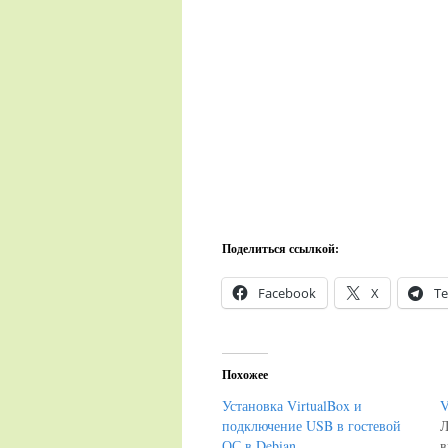
Поделиться ссылкой:
Facebook
X
Te
Похожее
Установка VirtualBox и
V
подключение USB в гостевой
Л
ОС в Debian.
в