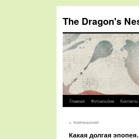
The Dragon's Ne
Главная
Фотоальбом
Контакты
Перейти
к
←
Компаньонам!
содержимому
Какая долгая эпопе