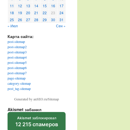
11
12
13
14
15
16
17
18
19
20
21
22
23
24
25
26
27
28
29
30
31
« Июл
Сен »
Карта сайта:
post-sitemap
post-sitemap2
post-sitemap3
post-sitemap4
post-sitemap5
post-sitemap6
post-sitemap7
page-sitemap
category-sitemap
post_tag-sitemap
Generated by anSEO.ru/Sitemap
Akismet забанил
Akismet
заблокировал
12 215 спамеров