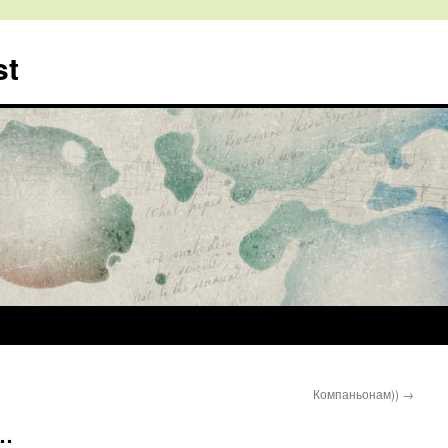
st
Компаньонам))
→
я…