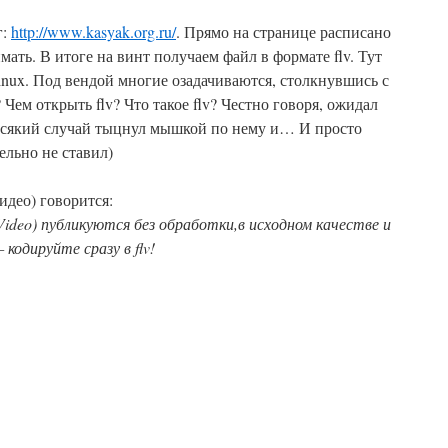
г:
http://www.kasyak.org.ru/
. Прямо на странице расписано
имать. В итоге на винт получаем файл в формате flv. Тут
nux. Под вендой многие озадачиваются, столкнувшись с
 Чем открыть flv? Что такое flv? Честно говоря, ожидал
а всякий случай тыцнул мышкой по нему и… И просто
ельно не ставил)
идео) говорится:
Video) публикуются без обработки,в исходном качестве и
кодируйте сразу в flv!