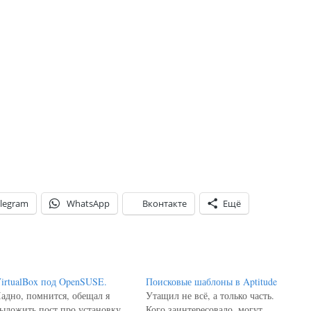
legram
WhatsApp
Вконтакте
Ещё
irtualBox под OpenSUSE.
Поисковые шаблоны в Aptitude
адно, помнится, обещал я
Утащил не всё, а только часть.
ыложить пост про установку
Кого заинтересовало, могут