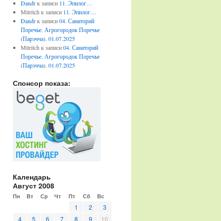
Dandr
к записи
11. Эпилог…
Mitritch
к записи
11. Эпилог…
Dandr
к записи
04. Санаторий
Поречье. Агрогородок Поречье
(Парэчча). 01.07.2025
Mitritch
к записи
04. Санаторий
Поречье. Агрогородок Поречье
(Парэчча). 01.07.2025
Спонсор показа:
Календарь
Август 2008
Пн
Вт
Ср
Чт
Пт
Сб
Вс
1
2
3
4
5
6
7
8
9
10