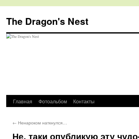
The Dragon's Nest
Перейти
Главная
Фотоальбом
Контакты
к
←
Ненароком наткнулся…
содержимому
Не, таки опубликую эту чудо