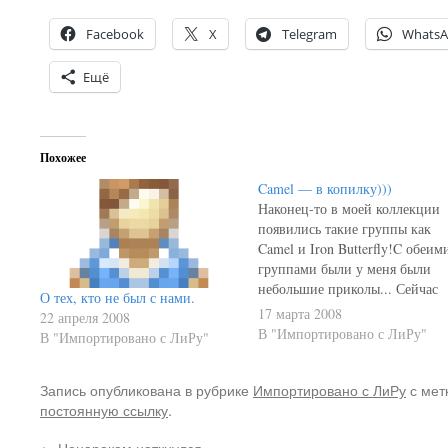
Facebook
X
Telegram
Whats
Ещё
Похожее
Camel — в копилку)))
Наконец-то в моей коллекции
появились такие группы как
Camel и Iron Butterfly!C обеим
группами были у меня были
небольшие приколы... Сейчас
О тех, кто не был с нами.
коротенько поведаю...Camel
17 марта 2008
22 апреля 2008
Когда я пришёл на эту работу,
В "Импортировано с ЛиРу"
В "Импортировано с ЛиРу"
мне комп достался по
наследству от кого-то
уволенного. Оно и понятно...
Запись опубликована в рубрике
Импортировано с ЛиРу
с мет
Естественно, начал штудирова
постоянную ссылку
.
винт на предмет наличия
←
Ненароком наткнулся…