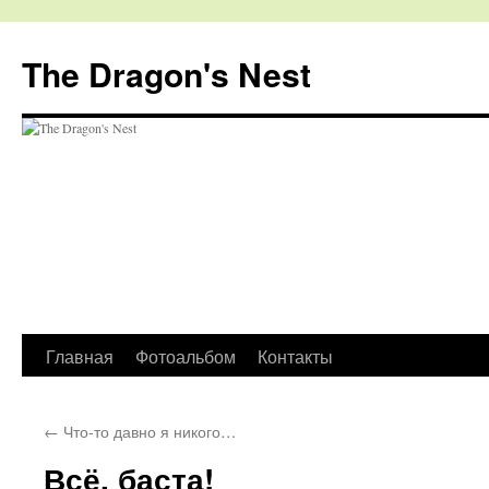
The Dragon's Nest
Перейти
Главная
Фотоальбом
Контакты
к
←
Что-то давно я никого…
содержимому
Всё, баста!