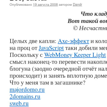
Опубликовано
19 августа 2008
автором
Dandr
Что клад
Вот такой во
© Несчастны
Целых две капли:
Axe-эффект
и коло
на проц от
JavaScript
таки добили ме
Поскольку с
WebMoney Keeper Light
смысл наконец-то перевести накопл
блогуна (заодно очередной отчёт нал
происходит) и занять вплотную дом
Что у меня там в загашнике?
majordomo.ru
2domains.ru
sweb.ru