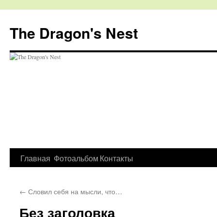
The Dragon's Nest
Перейти
Главная
Фотоальбом
Контакты
к
←
Словил себя на мысли, что…
содержимому
Без заголовка