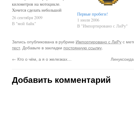
километров на мотоцикле.
Хочется сделать небольшой
Первые пробеги!
анализ по - скажем так -
26 сентября 2009
1 июля 2006
"итогам первой тысячи". Для
В "мой байк"
В "Импортировано с ЛиРу"
начала, по аналогии со своими
велорасходами я начал вести
статистику по моторасходам.
Запись опубликована в рубрике
Импортировано с ЛиРу
с мет
Сюда включаю всё, начиная с
тест
. Добавьте в закладки
постоянную ссылку
.
получения медсправки…
←
Кто о чём, а я о железках…
Линуксоида
Добавить комментарий