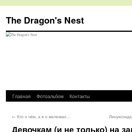
The Dragon's Nest
Перейти
Главная
Фотоальбом
Контакты
к
←
Кто о чём, а я о железках…
Линуксоида
содержимому
Девочкам (и не только) на за