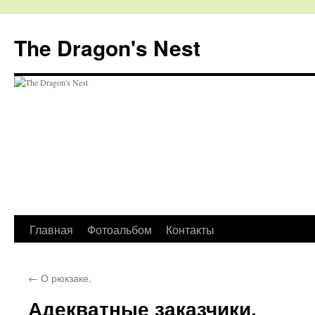
The Dragon's Nest
Перейти
Главная
Фотоальбом
Контакты
к
←
О рюкзаке.
содержимому
Адекватные заказчики.