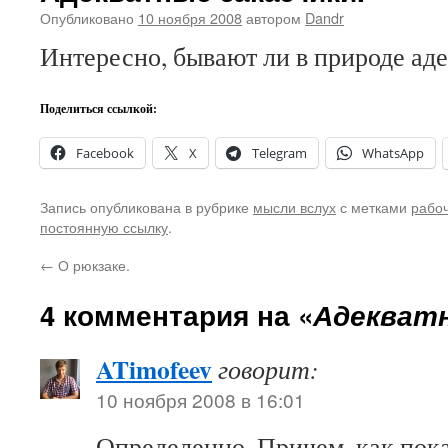
Опубликовано
10 ноября 2008
автором
Dandr
Интересно, бывают ли в природе ад
Поделиться ссылкой:
Facebook
X
Telegram
WhatsApp
Запись опубликована в рубрике
мысли вслух
с метками
рабо
постоянную ссылку
.
←
О рюкзаке.
4 комментария на «
Адекватн
ATimofeev
говорит:
10 ноября 2008 в 16:01
Определенно. Причем, как пока