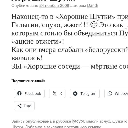
Опубликовано
24 ноября 2008
автором
Dandr
Наконец-то в «Хорошие Шутки» при
Галыгин, сцуко, жжот!!! 🙂 Это как р
которым стоило бы объединиться Пу
«ацкие отжеги»!
Как они вчера слабали «белорусски
валялись!
ЗЫ «Хорошие соседи — мёртвые со
Поделиться ссылкой:
Facebook
X
Telegram
Whats
Ещё
Запись опубликована в рубрике
lytdybr
,
мысли вслух
,
шутка 
Шутки
. Добавьте в закладки
постоянную ссылку
.