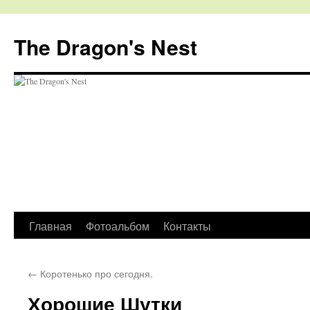
The Dragon's Nest
Перейти
Главная
Фотоальбом
Контакты
к
←
Коротенько про сегодня.
содержимому
Хорошие Шутки