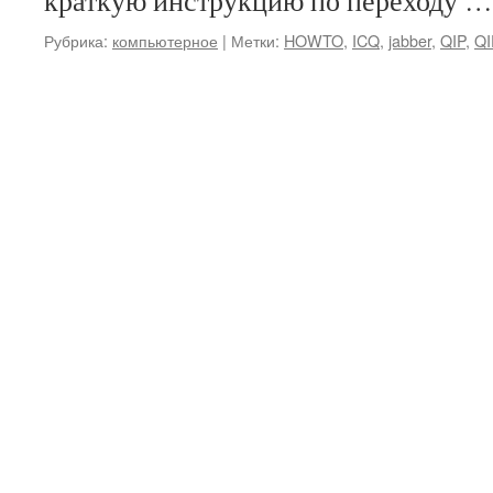
краткую инструкцию по переходу 
Рубрика:
компьютерное
|
Метки:
HOWTO
,
ICQ
,
jabber
,
QIP
,
QI