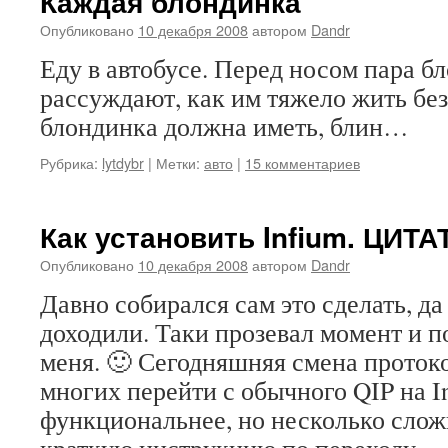
Каждая блондинка
Опубликовано
10 декабря 2008
автором
Dandr
Еду в автобусе. Перед носом пара б
рассуждают, как им тяжело жить бе
блондинка должна иметь, блин…
Рубрика:
lytdybr
|
Метки:
авто
|
15 комментариев
Как установить Infium. ЦИТА
Опубликовано
10 декабря 2008
автором
Dandr
Давно собирался сам это сделать, да
доходили. Таки прозевал момент и п
меня. 🙂 Сегодняшняя смена проток
многих перейти с обычного QIP на I
функциональнее, но несколько слож