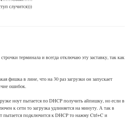
туп случится)))
строчки терминала и всегда отключаю эту заставку, так как
я фишка в лине, что на 30 раз загрузки он запускает
ичие ошибок.
грузке ноут пытается по DHCP получить айпишку, но если в
ючен к сети то загрузка удлиняется на минуту. А так в
ут пытается подключится к DHCP то нажму Ctrl+C и