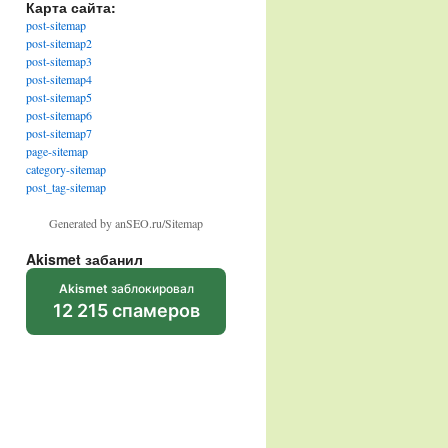
Карта сайта:
post-sitemap
post-sitemap2
post-sitemap3
post-sitemap4
post-sitemap5
post-sitemap6
post-sitemap7
page-sitemap
category-sitemap
post_tag-sitemap
Generated by anSEO.ru/Sitemap
Akismet забанил
Akismet
заблокировал
12 215 спамеров