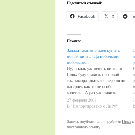
Поделиться ссылкой:
Facebook
X
Te
Похожее
Запала таки мне идея купить
О
новый винт… Да побольше,
н
побольше…
р
Ну, и коль уж менять винт, то
Н
Linux буду ставить по-новой,
п
т.к. заморачиваться с переносом
р
настроек как-то не особо
м
хочется... А раз уж ставить
в
сызнова, то озадачился
(
27 февраля 2008
3
вопросом: а что именно
в
В "Импортировано с ЛиРу"
В
ставить? Нет, Kubuntu - это,
т
конечно хорошо, но свет
с
Запись опубликована в рубрике
Linux
с
клином на ней не сошёлся...Во-
п
постоянную ссылку
.
первых, так и не определился
А
с…