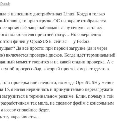
Dandr
шла в нынешних дистрибутивах Linux. Когда я только
u-Kubuntu, то при загрузке ОС на экране отображался
нее время всё чаще наблюдаю загрузочную заставку.
ового пользователя приятней глазу… Но совершенно
 с этой фичей у OpenSUSE, сейчас — у Fedora.
ущает? Да всё просто: при первой загрузке (да и через
ок) включается проверка дисков. Когда идёт терминальный
 данный момент творится и на какой стадии проверка. А с
 тупой прогресс-бар, который просто замерает где-то в
 то и проверка идёт недолго, но когда OpenSUSE у меня в
на 15, я начал нервничать и принудительно перезагружать
я загрузиться в терминальном режиме. Блин, почему в той
а разработчикам так мила, не сделают фрейм с консольным
 а юзеру спокойнее будет.
ь эту «красивость»…