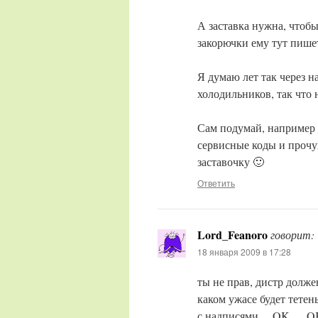
А заставка нужна, чтобы
закорючки ему тут пише
Я думаю лет так через н
холодильников, так что
Сам подумай, например 
сервисные коды и прочу
заставочку 🙂
Ответить
Lord_Feanoro
говорит:
18 января 2009 в 17:28
ты не прав, дистр долж
каком ужасе будет тетен
с надписями….OK….