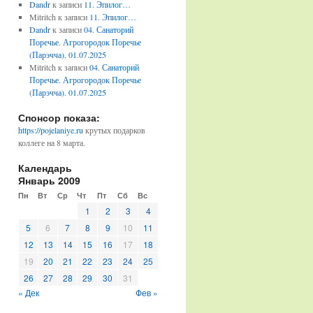
Dandr
к записи
11. Эпилог…
Mitritch
к записи
11. Эпилог…
Dandr
к записи
04. Санаторий
Поречье. Агрогородок Поречье
(Парэчча). 01.07.2025
Mitritch
к записи
04. Санаторий
Поречье. Агрогородок Поречье
(Парэчча). 01.07.2025
Спонсор показа:
https://pojelaniye.ru
крутых подарков
коллеге на 8 марта.
Календарь
Январь 2009
Пн
Вт
Ср
Чт
Пт
Сб
Вс
1
2
3
4
5
6
7
8
9
10
11
12
13
14
15
16
17
18
19
20
21
22
23
24
25
26
27
28
29
30
31
« Дек
Фев »