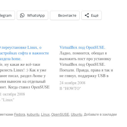
legram
WhatsApp
Вконтакте
Ещё
 переустановке Linux, о
VirtualBox под OpenSUSE.
астройках софта и важности
Ладно, помнится, обещал я
аздела home.
выложить пост про установку
е, ну какая же всё-таки
VirtualBox под OpenSUSE.
релесть Linux! :) Как я уже
Поехали. Правда, права я так и
анее писал, раздел /home у
не глянул, поддержку USB в
еня вынесен на отдельный
гостевой не проверил - это ещё
24 ноября 2008
инт. Когда ставил OpenSUSE
впереди. Впрочем, установка
В "HOWTO"
не без помощи Lilumi), то этот
тоже оказалось весьма
1 октября 2008
инт не форматировал. А
интересной и занимательной,
 "Linux"
еперь доставляю привычный
учитывая, что у меня абсолютно
офт, запускаю, а все настройки
нет опыта работы с OpenSUSE и
 метками
Fedora
,
kubuntu
,
Linux
,
OpenSUSE
,
Ubuntu
. Добавьте в закладки
одтягиваются автоматически!
YaST2 в…
 всё почему? А потому, что…