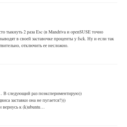
то тыкнуть 2 раза Esc (в Mandriva и openSUSE точно
 выводят в своей заcтавочке проценты у fsck. Ну и если так
твительно, отключить ее несложно.
л… В следующий раз поэкспериментирую))
виса заставки она не пугается?)))
ки вернусь к (k)ubuntu…