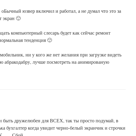
 оБычный юзвер включил и работал, а не думал что это за
т экран 🙂
ацать компьютерный слесарь будет как сейчас ремонт
 нормальная тенденция 🙂
мобильник, ни у кого же нет желания при загрузке видеть
ю абракодабру, лучше посмотреть на анимированую
ен быть дружелюбен для ВСЕХ, так ты просто подумай, в
ька бухгалтер когда увидит черно-белый экранчик и строчки
.OK……Сбой……