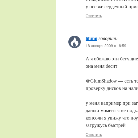
у нее же сердечный прис
Ответить
lilumi
говорит:
18 января 2009 в 18:59
А я обожаю эти бегущие 
она меня бесит.
@GlumShadow — есть така
проверку дисков на нал
у меня например при за
даный момент я не подкл
консоли я увижу что но
загружусь быстрей
Ответить