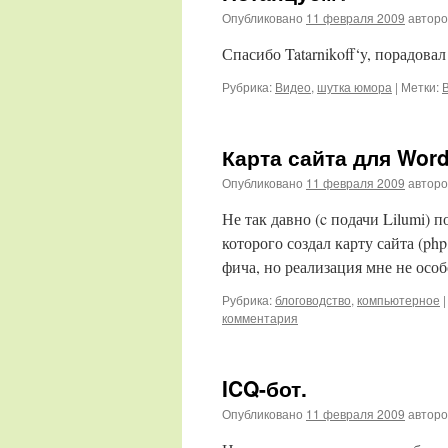
Опубликовано
11 февраля 2009
автор
Спасибо Tatarnikoff‘y, порадовал
Рубрика:
Видео
,
шутка юмора
|
Метки:
Карта сайта для Word
Опубликовано
11 февраля 2009
автор
Не так давно (c подачи Lilumi) 
которого создал карту сайта (ph
фича, но реализация мне не особ
Рубрика:
блоговодство
,
компьютерное
|
комментария
ICQ-бот.
Опубликовано
11 февраля 2009
автор