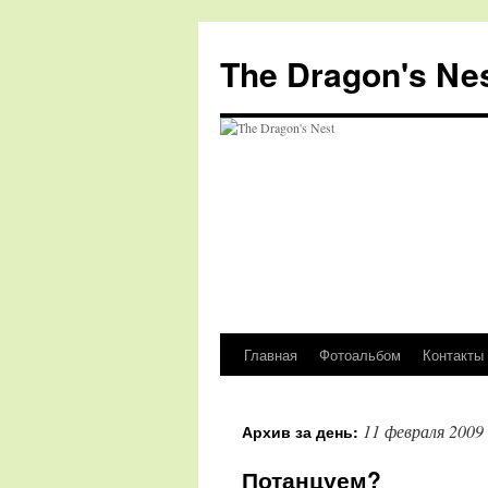
The Dragon's Ne
Главная
Фотоальбом
Контакты
Перейти
к
11 февраля 2009
Архив за день:
содержимому
Потанцуем?