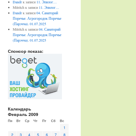
Dandr
к записи
11. Эпилог…
Mitritch
к записи
11. Эпилог…
Dandr
к записи
04. Санаторий
Поречье. Агрогородок Поречье
(Парэчча). 01.07.2025
Mitritch
к записи
04. Санаторий
Поречье. Агрогородок Поречье
(Парэчча). 01.07.2025
Спонсор показа:
Календарь
Февраль 2009
Пн
Вт
Ср
Чт
Пт
Сб
Вс
1
2
3
4
5
6
7
8