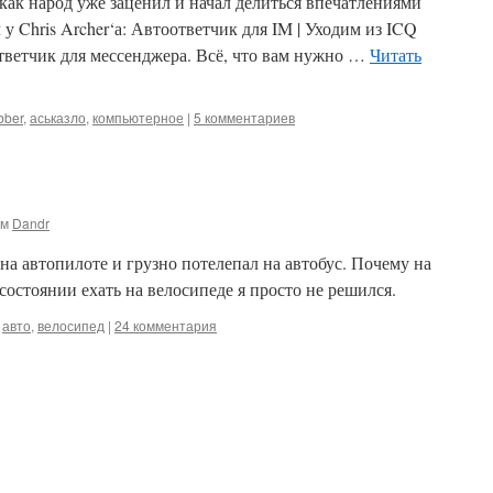
 как народ уже заценил и начал делиться впечатлениями
у Chris Archer‘а: Автоответчик для IM | Уходим из ICQ
тветчик для мессенджера. Всё, что вам нужно …
Читать
bber
,
аськазло
,
компьютерное
|
5 комментариев
ом
Dandr
я на автопилоте и грузно потелепал на автобус. Почему на
 состоянии ехать на велосипеде я просто не решился.
авто
,
велосипед
|
24 комментария