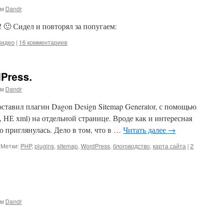
ом
Dandr
! 🙂 Сидел и повторял за попугаем:
Видео
|
16 комментариев
Press.
ом
Dandr
поставил плагин Dagon Design Sitemap Generator, с помощью
p, НЕ xml) на отдельной странице. Вроде как и интересная
о приглянулась. Дело в том, что в …
Читать далее
→
Метки:
PHP
,
plugins
,
sitemap
,
WordPress
,
блоговодство
,
карта сайта
|
2
ом
Dandr