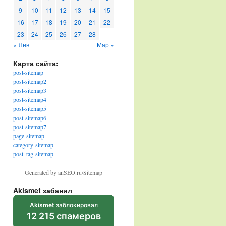
9
10
11
12
13
14
15
16
17
18
19
20
21
22
23
24
25
26
27
28
« Янв
Мар »
Карта сайта:
post-sitemap
post-sitemap2
post-sitemap3
post-sitemap4
post-sitemap5
post-sitemap6
post-sitemap7
page-sitemap
category-sitemap
post_tag-sitemap
Generated by anSEO.ru/Sitemap
Akismet забанил
Akismet
заблокировал
12 215 спамеров