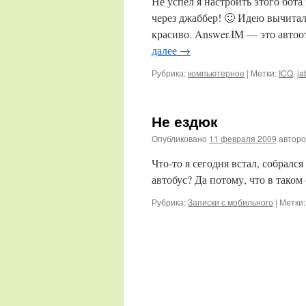
Не успел я настроить этого бота
через джаббер! 🙂 Идею вычитал 
красиво. Answer.IM — это автоо
далее
→
Рубрика:
компьютерное
|
Метки:
ICQ
,
ja
Не ездюк
Опубликовано
11 февраля 2009
автор
Что-то я сегодня встал, собралс
автобус? Да потому, что в таком
Рубрика:
Записки с мобильного
|
Метки: