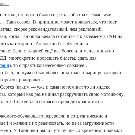
Dandr
статьи, но нужно было созреть, собраться с мыслями,
 Таки созрел. В принципе, может показаться, что пост
взгляд, скорее рекомендательный, чем рекламный.
азад, когда Танюшка начала готовиться к экзамену в ГАИ на
чить категорию «А» можно без обучения в
овке. Если с теорией ещё всё более или менее понятно
Д, многократно прорешать билеты, сдать для
лайн
), то с практикой несколько сложнее…
нт был, но нужен был «более опытный товарищ», который
 и проконтролировать.
Сергея (каким — уже и сама не помнит: то ли яндекс
сь), который как раз начинал раскручивать свою мотошколу.
, что Сергей был согласен проводить занятия на
чаемого-обучающего переросли в сотруднические и
дей и желание их реализовать, но из-за загруженности
емени. У Танюшки было чуть лучше со временем и навыки