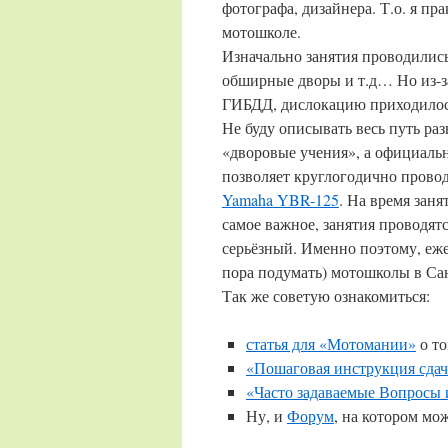
фотографа, дизайнера. Т.о. я пра
мотошколе.
Изначально занятия проводились
обширные дворы и т.д… Но из-
ГИБДД, дислокацию приходилос
Не буду описывать весь путь раз
«дворовые учения», а официальн
позволяет круглогодично прово
Yamaha YBR-125
. На время заня
самое важное, занятия проводят
серьёзный. Именно поэтому, ежел
пора подумать) мотошколы в С
Так же советую ознакомиться:
статья для «Мотомании»
о то
«Пошаговая инструкция сдач
«Часто задаваемые Вопросы
Ну, и
Форум
, на котором мо