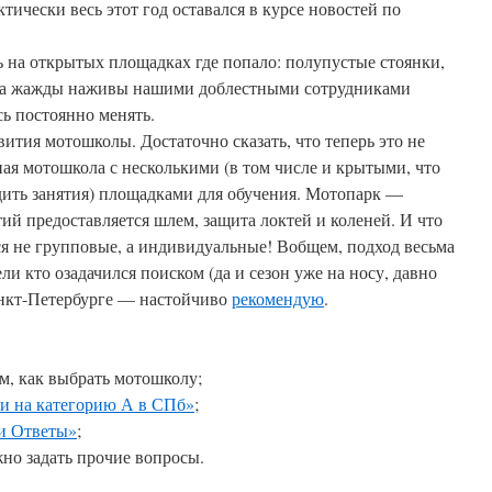
ктически весь этот год оставался в курсе новостей по
 на открытых площадках где попало: полупустые стоянки,
за жажды наживы нашими доблестными сотрудниками
ь постоянно менять.
вития мотошколы. Достаточно сказать, что теперь это не
ая мотошкола с несколькими (в том числе и крытыми, что
дить занятия) площадками для обучения. Мотопарк —
тий предоставляется шлем, защита локтей и коленей. И что
ся не групповые, а индивидуальные! Вобщем, подход весьма
и кто озадачился поиском (да и сезон уже на носу, давно
анкт-Петербурге — настойчиво
рекомендую
.
м, как выбрать мотошколу;
и на категорию А в СПб»
;
 и Ответы»
;
жно задать прочие вопросы.