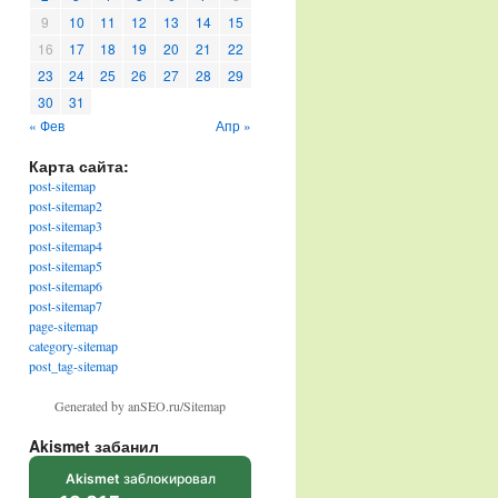
9
10
11
12
13
14
15
16
17
18
19
20
21
22
23
24
25
26
27
28
29
30
31
« Фев
Апр »
Карта сайта:
post-sitemap
post-sitemap2
post-sitemap3
post-sitemap4
post-sitemap5
post-sitemap6
post-sitemap7
page-sitemap
category-sitemap
post_tag-sitemap
Generated by anSEO.ru/Sitemap
Akismet забанил
Akismet
заблокировал