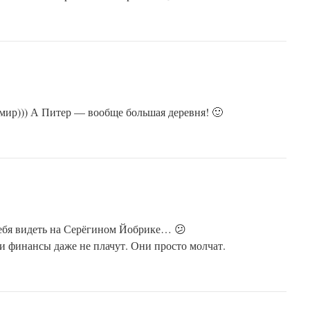
от мир))) А Питер — вообще большая деревня! 🙂
 себя видеть на Серёгином Йобрике… 😕
 и финансы даже не плачут. Они просто молчат.