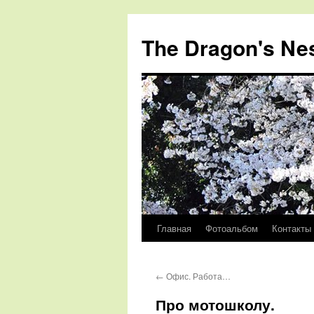
The Dragon's Ne
Главная
Фотоальбом
Контакты
Перейти
к
←
Офис. Работа…
содержимому
Про мотошколу.