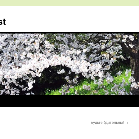
st
Будьте бдительны!
→