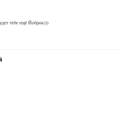
Будет тебе ещё Йобрик)))
й