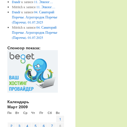
Dandr
к записи
11. Эпилог…
Mitritch
к записи
11. Эпилог…
Dandr
к записи
04. Санаторий
Поречье. Агрогородок Поречье
(Парэчча). 01.07.2025
Mitritch
к записи
04. Санаторий
Поречье. Агрогородок Поречье
(Парэчча). 01.07.2025
Спонсор показа:
Календарь
Март 2009
Пн
Вт
Ср
Чт
Пт
Сб
Вс
1
2
3
4
5
6
7
8