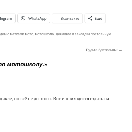
legram
WhatsApp
Вконтакте
Ещё
одом
с метками
мото
,
мотошкола
. Добавьте в закладки
постоянную
Будьте бдительны!
→
»
ро мотошколу.
цикле, но всё не до этого. Вот и приходится ездить на