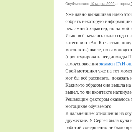
Опубликовано
10 марта 2009
автором
Уже давно вынашивал идею этой 
собрать некоторую информацию…
рекламный характер, но на мой 
Итак, всё началось около года н
категорию «А». К счастью, полу
мото(авто-)школе, по самоподгот
(проштудировать неединожды ПД
самоуспокоения
экзамен ГАИ он
Свой мотоцикл уже на тот моме
мог бы всё рассказать, показать
Каким-то образом она вышла на 
вывел, то ли вконтакте наткнула
Решающим фактором оказалось то
мотоцикле обучаемого.
В дальнейшем отношения из обу
дружеские. У Сергея была куча и
работой совершенно не было вр