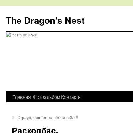
The Dragon's Nest
Перейти
Главная
Фотоальбом
Контакты
к
←
Страус, пошёл-пошёл-пошёл!!!
содержимому
Расколбас.