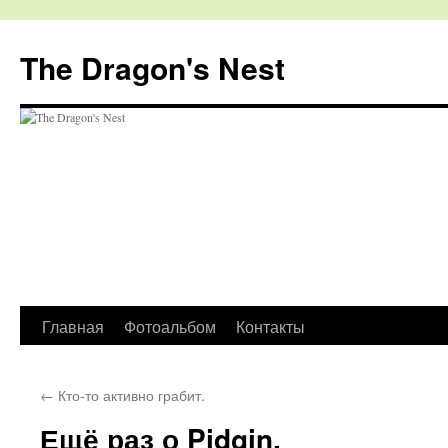
The Dragon's Nest
Перейти
Главная
Фотоальбом
Контакты
к
←
Кто-то активно грабит.
содержимому
Ещё раз о Pidgin.