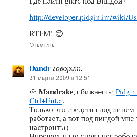
Где найти gtkrc под Виндой?
http://developer.pidgin.im/wiki/
RTFM! 😉
Ответить
Dandr
говорит:
31 марта 2009 в 12:51
@ Mandrake
, обижаешь:
Pidgi
Ctrl+Enter
.
Только это средство под линем
работает, а вот под виндой мне 
настроить((
Впрочем, надо снова попробов