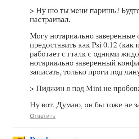
> Ну шо ты мени паришь? Будто 
настраивал.
Могу нотариально заверенные
предоставить как Psi 0.12 (как и
работает с гталк с одними жид
нотариально заверенный конф
записать, только проги под лин
> Пиджин я под Mint не пробов
Ну вот. Думаю, он бы тоже не з
Ответить