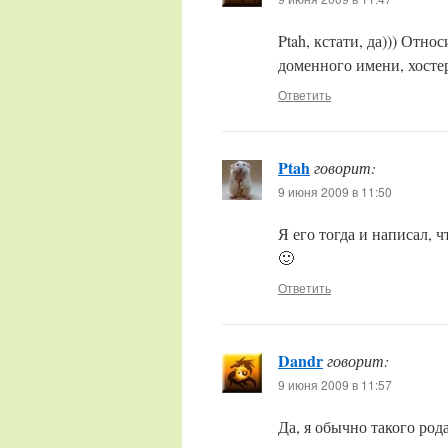
Ptah, кстати, да))) Отн
доменного имени, хостер
Ответить
Ptah
говорит:
9 июня 2009 в 11:50
Я его тогда и написал, 
🙂
Ответить
Dandr
говорит:
9 июня 2009 в 11:57
Да, я обычно такого род