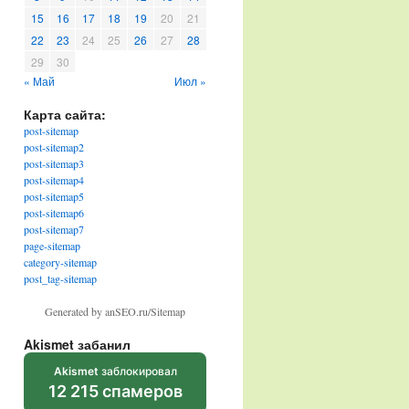
15
16
17
18
19
20
21
22
23
24
25
26
27
28
29
30
« Май
Июл »
Карта сайта:
post-sitemap
post-sitemap2
post-sitemap3
post-sitemap4
post-sitemap5
post-sitemap6
post-sitemap7
page-sitemap
category-sitemap
post_tag-sitemap
Generated by anSEO.ru/Sitemap
Akismet забанил
Akismet
заблокировал
12 215 спамеров