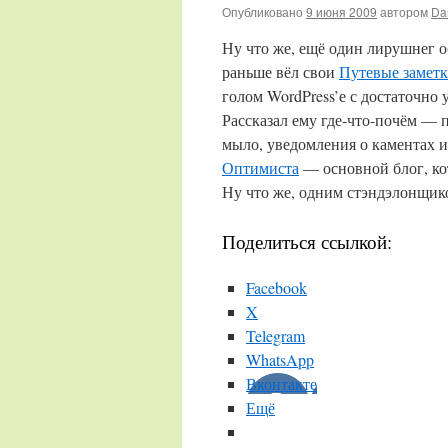
Опубликовано
9 июня 2009
автором
Da
Ну что же, ещё один лирушнег о
раньше вёл свои
Путевые замет
голом WordPress’е с достаточн
Рассказал ему где-что-почём — 
мыло, уведомления о каментах 
Оптимиста
— основной блог, ко
Ну что же, одним стэндэлонщико
Поделиться ссылкой:
Facebook
X
Telegram
WhatsApp
Вконтакте
Ещё