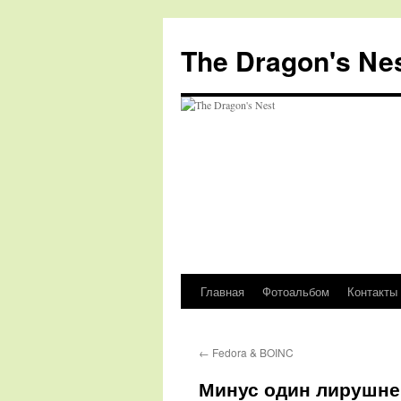
The Dragon's Ne
Главная
Фотоальбом
Контакты
Перейти
к
←
Fedora & BOINC
содержимому
Минус один лирушне