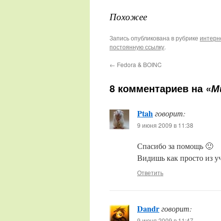
Похожее
Запись опубликована в рубрике
интерн
постоянную ссылку
.
←
Fedora & BOINC
8 комментариев на «
М
Ptah
говорит:
9 июня 2009 в 11:38
Спасибо за помощь 🙂
Видишь как просто из уч
Ответить
Dandr
говорит:
9 июня 2009 в 11:47