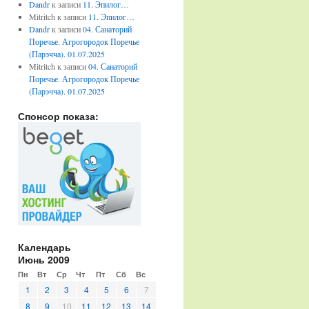
Dandr
к записи
11. Эпилог…
Mitritch
к записи
11. Эпилог…
Dandr
к записи
04. Санаторий
Поречье. Агрогородок Поречье
(Парэчча). 01.07.2025
Mitritch
к записи
04. Санаторий
Поречье. Агрогородок Поречье
(Парэчча). 01.07.2025
Спонсор показа:
Календарь
Июнь 2009
Пн
Вт
Ср
Чт
Пт
Сб
Вс
1
2
3
4
5
6
7
8
9
10
11
12
13
14