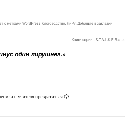
ет
с метками
WordPress
,
блоговодство
,
ЛиРу
. Добавьте в закладки
Книги серии «S.T.A.L.K.E.R.»
→
»
инус один лирушнег.
еника в учителя превратиться 🙂