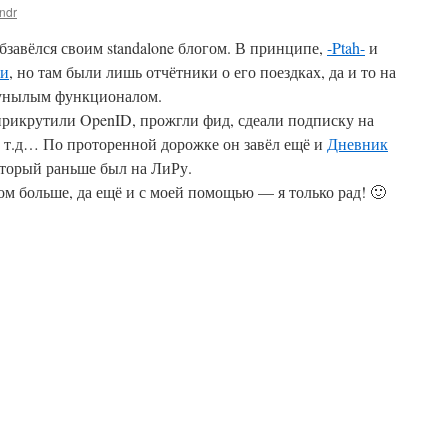
ndr
бзавёлся своим standalone блогом. В принципе,
-Ptah-
и
ки
, но там были лишь отчётники о его поездках, да и то на
о унылым функционалом.
прикрутили OpenID, прожгли фид, сдеали подписку на
и т.д… По проторенной дорожке он завёл ещё и
Дневник
торый раньше был на ЛиРу.
м больше, да ещё и с моей помощью — я только рад! 🙂