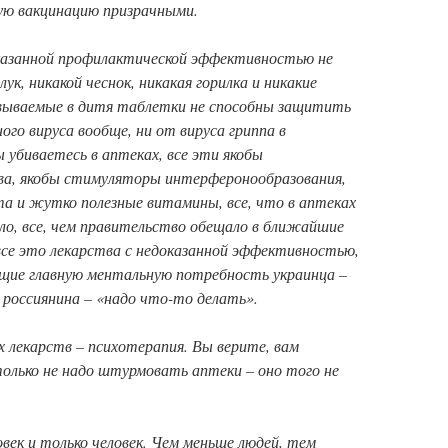
ую вакцинацию призрачными.
оказанной профилактической эффективностью не
лук, никакой чеснок, никакая горилка и никакие
овываемые в дитя таблетки не способны защитить
ого вируса вообще, ни от вируса гриппа в
ы убиваетесь в аптеках, все эти якобы
ва, якобы стимуляторы интерферонообразования,
 и жутко полезные витамины, все, что в аптеках
зло, все, чем правительство обещало в ближайшие
все это лекарства с недоказанной эффективностью,
щие главную ментальную потребность украинца –
 россиянина – «надо что-то делать».
х лекарств – психотерапия. Вы верите, вам
 только не надо штурмовать аптеки – оно того не
овек и только человек. Чем меньше людей, тем