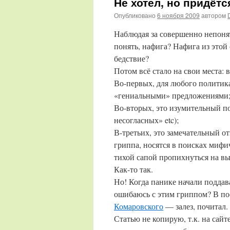
Не хотел, но придёт
Опубликовано
6 ноября 2009
автором
Наблюдая за совершенно непонят
понять, нафига? Нафига из это
бедствие?
Потом всё стало на свои места: 
Во-первых, для любого политика
«гениальными» предложениями
Во-вторых, это изумительный по
несогласных» etc);
В-третьих, это замечательный 
гриппа, носятся в поисках мифи
тихой сапой пропихнуться на вы
Как-то так.
Но! Когда панике начали поддава
ошибаюсь с этим гриппом? В п
Комаровского
— залез, почитал.
Статью не копирую, т.к. на сайт