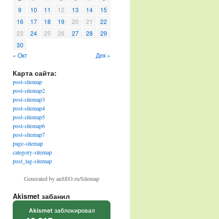
9
10
11
12
13
14
15
16
17
18
19
20
21
22
23
24
25
26
27
28
29
30
« Окт
Дек »
Карта сайта:
post-sitemap
post-sitemap2
post-sitemap3
post-sitemap4
post-sitemap5
post-sitemap6
post-sitemap7
page-sitemap
category-sitemap
post_tag-sitemap
Generated by anSEO.ru/Sitemap
Akismet забанил
Akismet
заблокировал