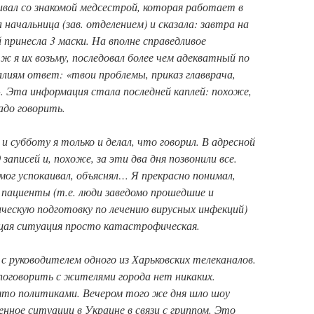
ивал со знакомой медсестрой, которая работает в
 начальница (зав. отделением) и сказала: завтра на
 принесла 3 маски. На вполне справедливое
 ж я их возьму, последовал более чем адекватный по
лиям ответ: «твои проблемы, приказ главврача,
. Эта информация стала последней каплей: похоже,
адо говорить.
 и субботу я только и делал, что говорил. В адресной
записей и, похоже, за эти два дня позвонили все.
мог успокаивал, объяснял… Я прекрасно понимал,
и пациенты (т.е. люди заведомо прошедшие и
ческую подготовку по лечению вирусных инфекций)
щая ситуация просто катастрофическая.
 с руководителем одного из Харьковских телеканалов.
поговорить с жителями города нет никаких.
ято политиками. Вечером того же дня шло шоу
нное ситуации в Украине в связи с гриппом. Это