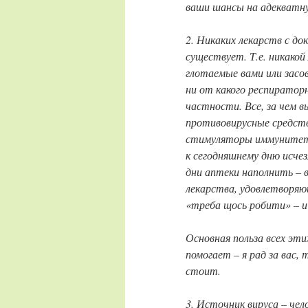
ваши шансы на адекватн
2. Никаких лекарств с д
существует. Т.е. никакой 
глотаемые вами или зас
ни от какого респираторн
частности. Все, за чем в
противовирусные средст
стимуляторы иммунитета
к сегодняшнему дню исче
дни аптеки наполнить – 
лекарства, удовлетворяю
«треба щось робити» – и
Основная польза всех эти
помогает – я рад за вас,
стоит.
3. Источник вируса – чел