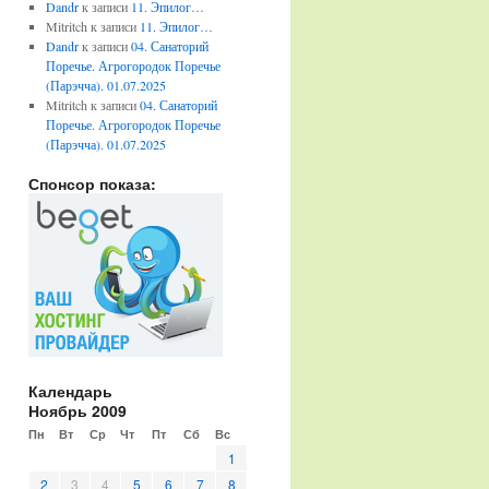
Dandr
к записи
11. Эпилог…
Mitritch
к записи
11. Эпилог…
Dandr
к записи
04. Санаторий
Поречье. Агрогородок Поречье
(Парэчча). 01.07.2025
Mitritch
к записи
04. Санаторий
Поречье. Агрогородок Поречье
(Парэчча). 01.07.2025
Спонсор показа:
Календарь
Ноябрь 2009
Пн
Вт
Ср
Чт
Пт
Сб
Вс
1
2
3
4
5
6
7
8