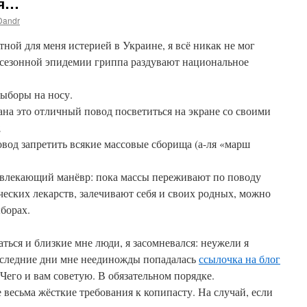
ся…
Dandr
ной для меня истерией в Украине, я всё никак не мог
й сезонной эпидемии гриппа раздувают национальное
выборы на носу.
на это отличный повод посветиться на экране со своими
;
вод запретить всякие массовые сборища (а-ля «марш
отвлекающий манёвр: пока массы переживают по поводу
ческих лекарств, залечивают себя и своих родных, можно
борах.
ться и близкие мне люди, я засомневался: неужели я
оследние дни мне неединожды попадалась
ссылочка на блог
 Чего и вам советую. В обязательном порядке.
е весьма жёсткие требования к копипасту. На случай, если