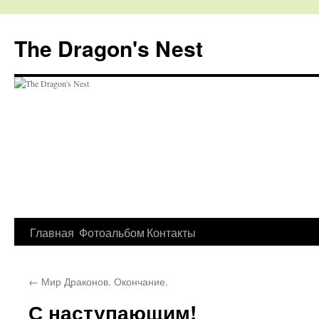
The Dragon's Nest
Перейти
Главная
Фотоальбом
Контакты
к
←
Мир Драконов. Окончание.
содержимому
С наступающим!