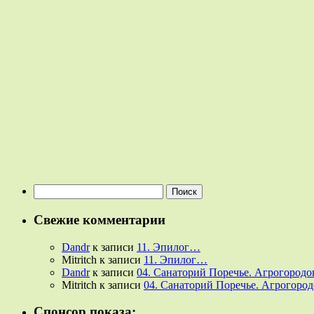
Найти:
Свежие комментарии
Dandr
к записи
11. Эпилог…
Mitritch
к записи
11. Эпилог…
Dandr
к записи
04. Санаторий Поречье. Агрогородок
Mitritch
к записи
04. Санаторий Поречье. Агрогородо
Спонсор показа: