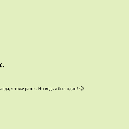
х.
авда, я тоже разок. Но ведь я был один! 😉