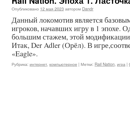
Rail Nation. Эпоха 1. Ласточк
Опубликовано
12 мая 2023
автором
Dandr
Данный локомотив является базовым
игроков, начавших игру в 1 эпохе. О
большим стажем, этой модификации 
Итак, Der Adler (Орёл). В игре,соотв
«Eagle».
Рубрика:
интернет
,
компьютерное
|
Метки:
Rail Nation
,
игра
|