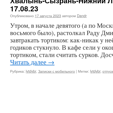
Хвалынь-Сызрань-Нижний Л
17.08.23
Опубликовано
17 августа 2023
автором
Dandr
Утром, в начале девятого (а по Мос
восьмого было), растолкал Раду Дм
завтракать тортиком: как-никак у не
годиков стукнуло. В кафе сели у око
тортиком, стали считать сурков. До
Читать далее
→
Рубрика:
lytdybr
,
Записки с мобильного
|
Метки:
lytdybr
,
отпуск