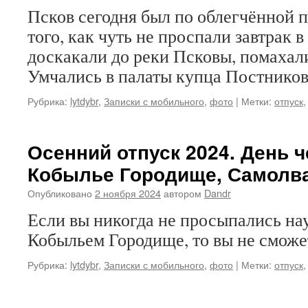
Псков сегодня был по облегчённой 
того, как чуть не проспали завтрак 
доскакали до реки Псковы, помаха
Умчались в палаты купца Постников
Рубрика:
lytdybr
,
Записки с мобильного
,
фото
|
Метки:
отпуск
Осенний отпуск 2024. День 
Кобылье Городище, Самолва
Опубликовано
2 ноября 2024
автором
Dandr
Если вы никогда не просыпались нау
Кобыльем Городище, то вы не сможе
Рубрика:
lytdybr
,
Записки с мобильного
,
фото
|
Метки:
отпуск