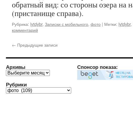
обратный вид: со стороны озера на
(пристанище справа).
Рубрика:
lytdybr
,
Записки с мобильного
,
фото
|
Метки:
lytdybr
,
комментарий
←
Предыдущие записи
Архивы
Спонсор показа:
Архивы
Рубрики
Рубрики