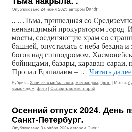
Тьма накрыла. .
Опубликовано
24 июня 2025
автором
Dandr
.. …Тьма, пришедшая со Средиземно
ненавидимый прокуратором город. И
мосты, соединяющие храм со страш
башней, опустилась с неба бездна и
богов над гипподромом, Хасмонейск
бойницами, базары, караван-сараи,
Пропал Ершалаим – …
Читать дале
Рубрика:
Записки с мобильного
,
мимоходом
,
фото
|
Метки:
б
мимоходом
,
фото
|
Оставить комментарий
Осенний отпуск 2024. День п
Санкт-Петербург.
Опубликовано
3 ноября 2024
автором
Dandr