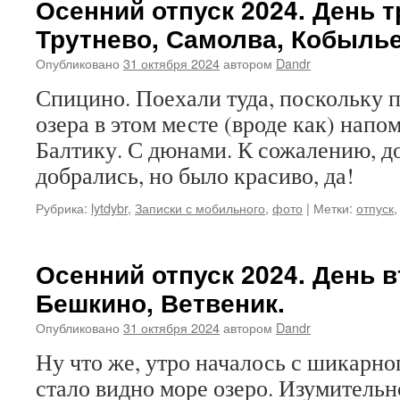
Осенний отпуск 2024. День т
Трутнево, Самолва, Кобыль
Опубликовано
31 октября 2024
автором
Dandr
Спицино. Поехали туда, поскольку 
озера в этом месте (вроде как) нап
Балтику. С дюнами. К сожалению, д
добрались, но было красиво, да!
Рубрика:
lytdybr
,
Записки с мобильного
,
фото
|
Метки:
отпуск
Осенний отпуск 2024. День в
Бешкино, Ветвеник.
Опубликовано
31 октября 2024
автором
Dandr
Ну что же, утро началось с шикарно
стало видно море озеро. Изумительно