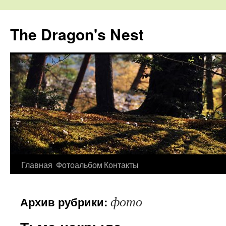
The Dragon's Nest
Перейти
Главная
Фотоальбом
Контакты
к
фото
Архив рубрики:
содержимому