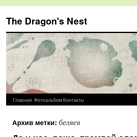
The Dragon's Nest
Перейти
Главная
Фотоальбом
Контакты
к
беляев
Архив метки:
содержимому