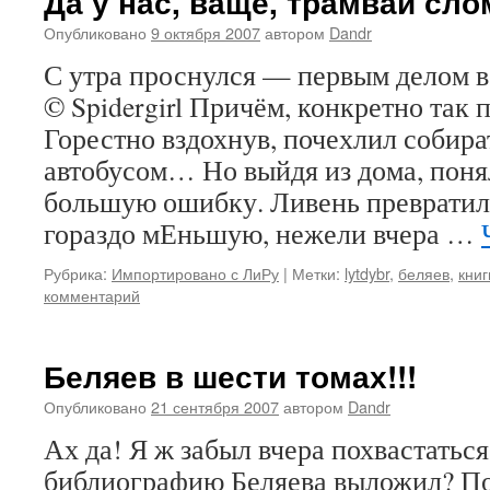
Да у нас, ваще, трамвай сло
Опубликовано
9 октября 2007
автором
Dandr
С утра проснулся — первым делом 
© Spidergirl Причём, конкретно так
Горестно вздохнув, почехлил собира
автобусом… Но выйдя из дома, поня
большую ошибку. Ливень превратилс
гораздо мЕньшую, нежели вчера …
Рубрика:
Импортировано с ЛиРу
|
Метки:
lytdybr
,
беляев
,
книг
комментарий
Беляев в шести томах!!!
Опубликовано
21 сентября 2007
автором
Dandr
Ах да! Я ж забыл вчера похвастаться
библиографию Беляева выложил? По