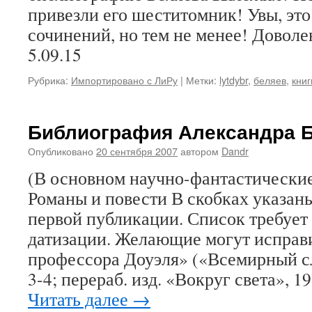
привезли его шеститомник! Увы, это
сочинений, но тем не менее! Доволе
5.09.15
Рубрика:
Импортировано с ЛиРу
|
Метки:
lytdybr
,
беляев
,
книг
Библиография Александра Б
Опубликовано
20 сентября 2007
автором
Dandr
(В основном научно-фантастические
Романы и повести В скобках указаны
первой публикации. Список требует
датизации. Желающие могут исправи
профессора Доуэля» («Всемирный с
3-4; перераб. изд. «Вокруг света», 
Читать далее
→