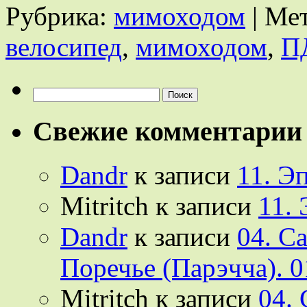
Рубрика:
мимоходом
|
Мет
велосипед
,
мимоходом
,
П
Найти:
Свежие комментарии
Dandr
к записи
11. Э
Mitritch
к записи
11.
Dandr
к записи
04. С
Поречье (Парэчча). 0
Mitritch
к записи
04.