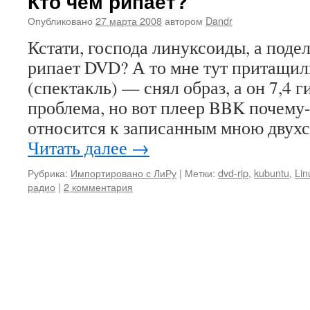
Кто чем рипает?
Опубликовано
27 марта 2008
автором
Dandr
Кстати, господа линуксоиды, а подел
рипает DVD? А то мне тут притащил
(спектакль) — снял образ, а он 7,4 г
проблема, но вот плеер BBK почему-
относится к записанным мною дву
Читать далее
→
Рубрика:
Импортировано с ЛиРу
|
Метки:
dvd-rip
,
kubuntu
,
Lin
радио
|
2 комментария