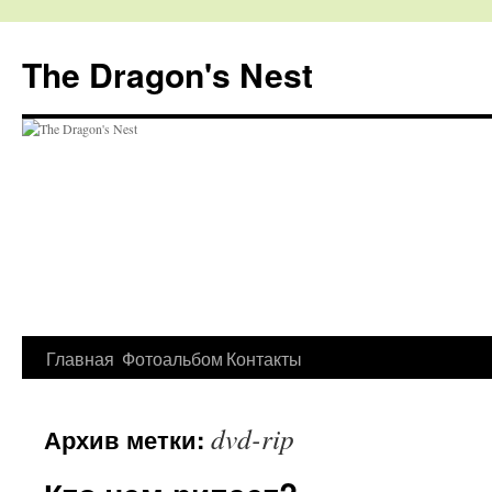
The Dragon's Nest
Перейти
Главная
Фотоальбом
Контакты
к
dvd-rip
Архив метки:
содержимому