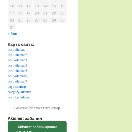
10
11
12
13
14
15
16
17
18
19
20
21
22
23
24
25
26
27
28
29
30
31
« Апр
Карта сайта:
post-sitemap
post-sitemap2
post-sitemap3
post-sitemap4
post-sitemap5
post-sitemap6
post-sitemap7
page-sitemap
category-sitemap
post_tag-sitemap
Generated by anSEO.ru/Sitemap
Akismet забанил
Akismet
заблокировал