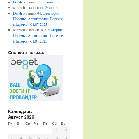
Dandr
к записи
11. Эпилог…
Mitritch
к записи
11. Эпилог…
Dandr
к записи
04. Санаторий
Поречье. Агрогородок Поречье
(Парэчча). 01.07.2025
Mitritch
к записи
04. Санаторий
Поречье. Агрогородок Поречье
(Парэчча). 01.07.2025
Спонсор показа:
Календарь
Август 2026
Пн
Вт
Ср
Чт
Пт
Сб
Вс
1
2
3
4
5
6
7
8
9