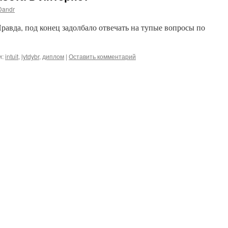
Dandr
Правда, под конец задолбало отвечать на тупые вопросы по
и:
intuit
,
lytdybr
,
диплом
|
Оставить комментарий