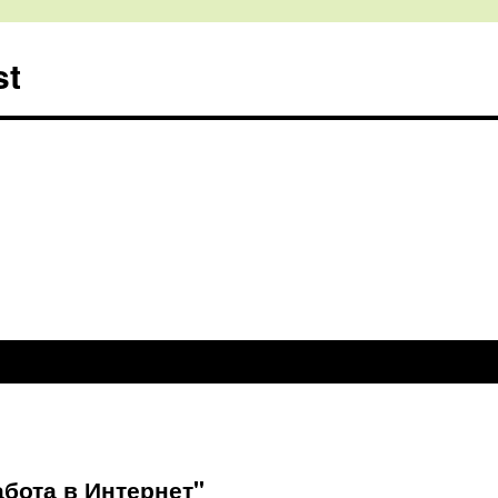
st
абота в Интернет"