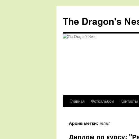
The Dragon's Ne
Главная
Фотоальбом
Контакты
Перейти
к
intuit
Архив метки:
содержимому
Диплом по курсу: "Р