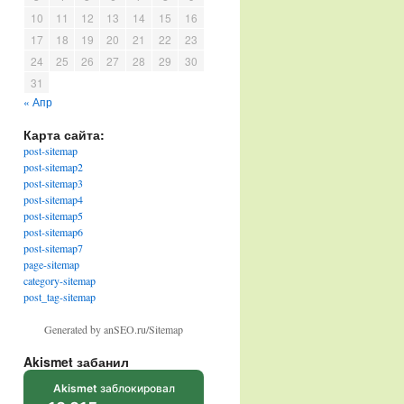
10
11
12
13
14
15
16
17
18
19
20
21
22
23
24
25
26
27
28
29
30
31
« Апр
Карта сайта:
post-sitemap
post-sitemap2
post-sitemap3
post-sitemap4
post-sitemap5
post-sitemap6
post-sitemap7
page-sitemap
category-sitemap
post_tag-sitemap
Generated by anSEO.ru/Sitemap
Akismet забанил
Akismet
заблокировал