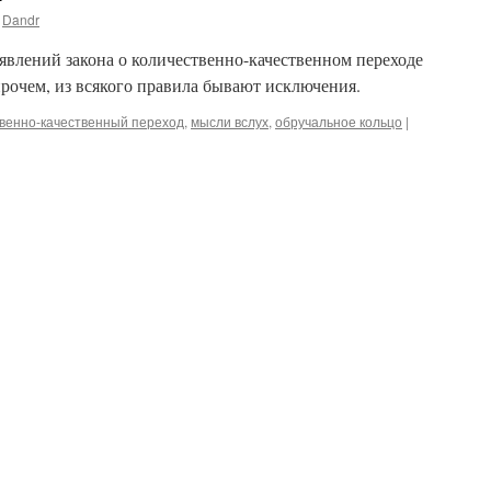
Dandr
влений закона о количественно-качественном переходе
прочем, из всякого правила бывают исключения.
венно-качественный переход
,
мысли вслух
,
обручальное кольцо
|