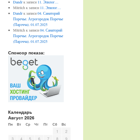
Dandr
к записи
11. Эпилог…
Mitritch
к записи
11. Эпилог…
Dandr
к записи
04. Санаторий
Поречье. Агрогородок Поречье
(Парэчча). 01.07.2025
Mitritch
к записи
04. Санаторий
Поречье. Агрогородок Поречье
(Парэчча). 01.07.2025
Спонсор показа:
Календарь
Август 2026
Пн
Вт
Ср
Чт
Пт
Сб
Вс
1
2
3
4
5
6
7
8
9