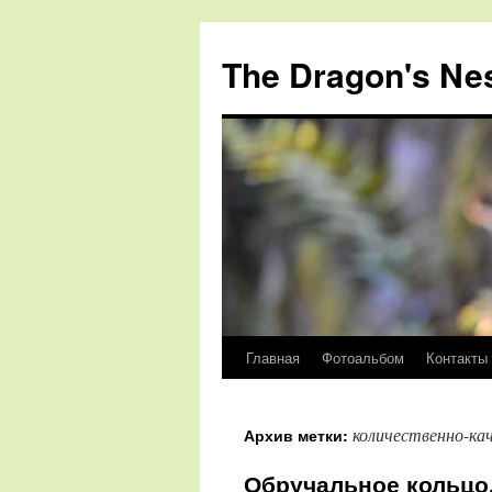
The Dragon's Ne
Главная
Фотоальбом
Контакты
Перейти
к
количественно-ка
Архив метки:
содержимому
Обручальное кольцо