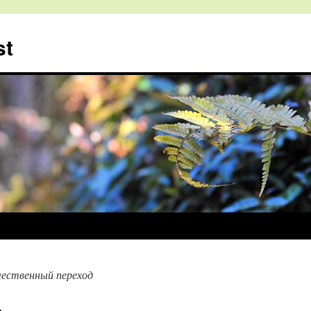
st
чественный переход
.