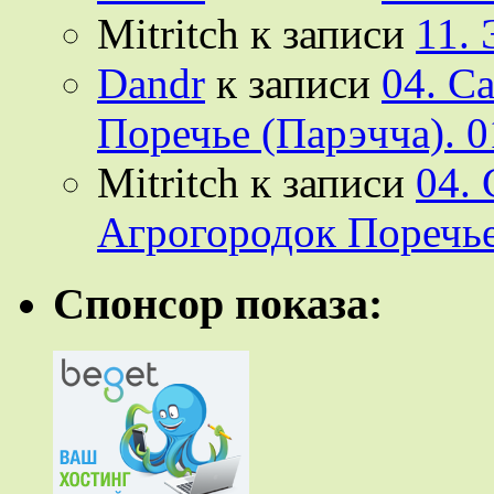
Mitritch
к записи
11.
Dandr
к записи
04. С
Поречье (Парэчча). 0
Mitritch
к записи
04.
Агрогородок Поречье
Спонсор показа: