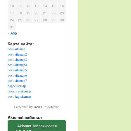
10
11
12
13
14
15
16
17
18
19
20
21
22
23
24
25
26
27
28
29
30
31
« Апр
Карта сайта:
post-sitemap
post-sitemap2
post-sitemap3
post-sitemap4
post-sitemap5
post-sitemap6
post-sitemap7
page-sitemap
category-sitemap
post_tag-sitemap
Generated by anSEO.ru/Sitemap
Akismet забанил
Akismet
заблокировал