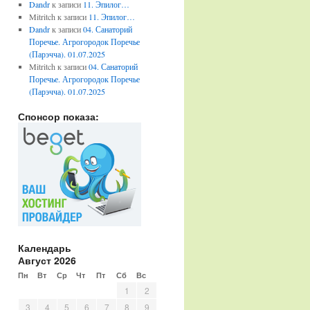
Dandr
к записи
11. Эпилог…
Mitritch
к записи
11. Эпилог…
Dandr
к записи
04. Санаторий
Поречье. Агрогородок Поречье
(Парэчча). 01.07.2025
Mitritch
к записи
04. Санаторий
Поречье. Агрогородок Поречье
(Парэчча). 01.07.2025
Спонсор показа:
Календарь
Август 2026
Пн
Вт
Ср
Чт
Пт
Сб
Вс
1
2
3
4
5
6
7
8
9