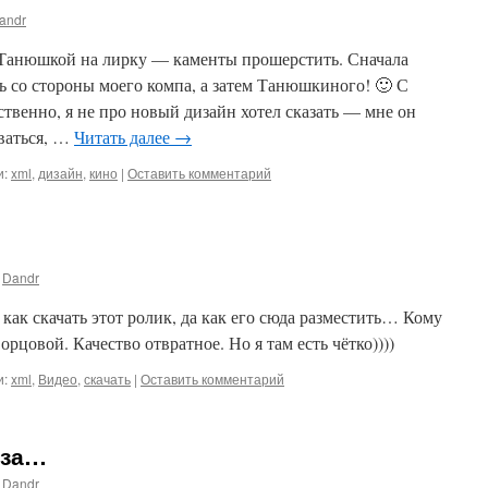
andr
 Танюшкой на лирку — каменты прошерстить. Сначала
ь со стороны моего компа, а затем Танюшкиного! 🙂 С
твенно, я не про новый дизайн хотел сказать — мне он
оваться, …
Читать далее
→
и:
xml
,
дизайн
,
кино
|
Оставить комментарий
Dandr
 как скачать этот ролик, да как его сюда разместить… Кому
цовой. Качество отвратное. Но я там есть чётко))))
и:
xml
,
Видео
,
скачать
|
Оставить комментарий
еза…
Dandr