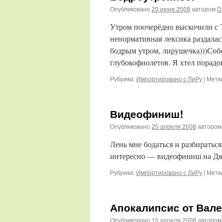
Опубликовано
20 июня 2008
автором
D
Утром поочерёдно выскочили с
ненормативная лексика раздалас
бодрым утром, лирушечка)))Собс
глубокофиолетов. Я хтел порад
Рубрика:
Импортировано с ЛиРу
|
Метк
Видеофиниш!
Опубликовано
25 апреля 2008
автором
Лень мне бодаться и разбираться
интересно — видеофиниш на Двор
Рубрика:
Импортировано с ЛиРу
|
Метк
Апокалипсис от Вал
Опубликовано
10 апреля 2008
автором