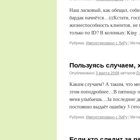
Наш ласковый, как обещал, соби
бардак начнётся…(((Кстати, госп
жизнеспособность клиентов, не
только по ID? В колонках: King
Рубрика:
Импортировано с ЛиРу
|
Метк
Пользуясь случаем, х
Опубликовано
3 марта 2008
автором
D
Каким случаем? А таким, что м
этом поподробнее…В пятницу от
меня улыбаешь…За последние дн
постоянно выдаёт ошибку 3 (что
Рубрика:
Импортировано с ЛиРу
|
Метк
Если кто следит за 