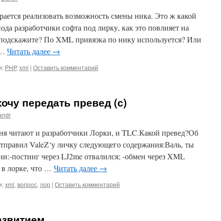
рается реализовать возможность смены ника. Это ж какой
ода разработчики софта под лирку, как это повлияет на
 подскажите? По XML привязка по нику используется? Или
 …
Читать далее
→
и:
PHP
,
xml
|
Оставить комментарий
очу передать превед (с)
andr
еня читают и разработчики Лорки, и TLC.Какой превед?Об
правил ValeZ‘у личку следующего содержания:Валь, ты
и:-постинг через LJ2me отвалился; -обмен через XML
 в лорке, что …
Читать далее
→
и:
xml
,
вопрос
,
лор
|
Оставить комментарий
развитием…