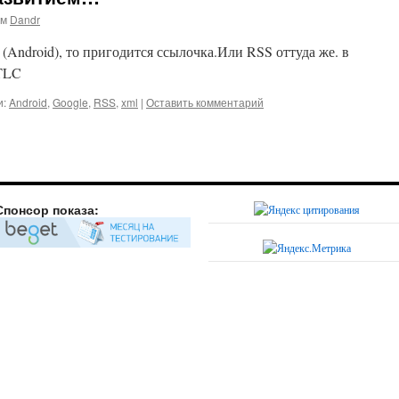
ом
Dandr
Android), то пригодится ссылочка.Или RSS оттуда же. в
 TLC
и:
Android
,
Google
,
RSS
,
xml
|
Оставить комментарий
Спонсор показа: