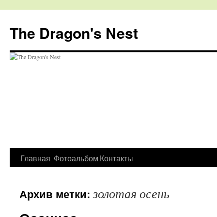
The Dragon's Nest
Перейти
Главная
Фотоальбом
Контакты
к
золотая осень
Архив метки:
содержимому