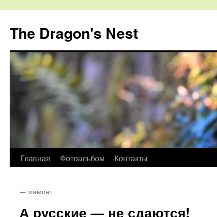
The Dragon's Nest
Перейти
Главная
Фотоальбом
Контакты
к
←
мамонт
содержимому
А русские — не сдаются!