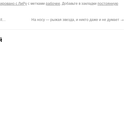
ировано с ЛиРу
с метками
рабочее
. Добавьте в закладки
постоянную
ait…
На носу — рыжая звезда, и никто даже и не думает
→
й