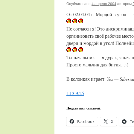
Опубликовано
4 апреля 2004
автором
От 02.04.04 г. Мордой в угол —
Не согласен я! Это дискриминаци
организовать своё рабочее место
двери и мордой в угол! Полней
Ты начальник — я дурак, я нач
Просто мальчик для бития…:(
В колонках играет:
Yes — Siberia
LI 3.9.25
Поделиться ссылкой:
Facebook
X
Te