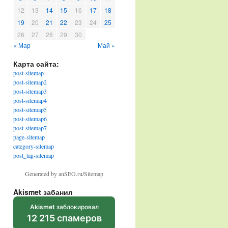
12
13
14
15
16
17
18
19
20
21
22
23
24
25
26
27
28
29
30
« Мар
Май »
Карта сайта:
post-sitemap
post-sitemap2
post-sitemap3
post-sitemap4
post-sitemap5
post-sitemap6
post-sitemap7
page-sitemap
category-sitemap
post_tag-sitemap
Generated by anSEO.ru/Sitemap
Akismet забанил
Akismet
заблокировал
12 215 спамеров