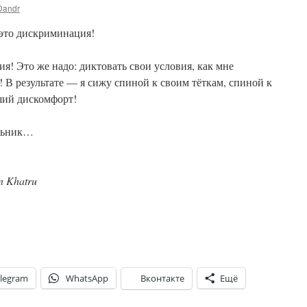
Dandr
 это дискриминация!
я! Это же надо: диктовать свои условия, как мне
! В результате — я сижу спиной к своим тёткам, спиной к
ший дискомфорт!
альник…
n Khatru
legram
WhatsApp
Вконтакте
Ещё