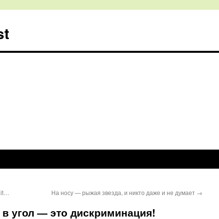
st
ait…
На носу — рыжая звезда, и никто даже и не думает
→
й в угол — это дискриминация!