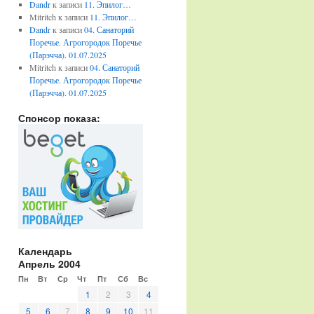
Dandr
к записи
11. Эпилог…
Mitritch
к записи
11. Эпилог…
Dandr
к записи
04. Санаторий
Поречье. Агрогородок Поречье
(Парэчча). 01.07.2025
Mitritch
к записи
04. Санаторий
Поречье. Агрогородок Поречье
(Парэчча). 01.07.2025
Спонсор показа:
Календарь
Апрель 2004
Пн
Вт
Ср
Чт
Пт
Сб
Вс
1
2
3
4
5
6
7
8
9
10
11