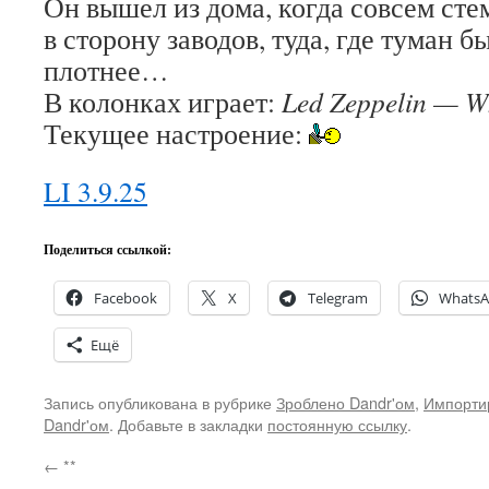
Он вышел из дома, когда совсем сте
в сторону заводов, туда, где туман б
плотнее…
В колонках играет:
Led Zeppelin — Wh
Текущее настроение:
LI 3.9.25
Поделиться ссылкой:
Facebook
X
Telegram
Whats
Ещё
Запись опубликована в рубрике
Зроблено Dandr'ом
,
Импорти
Dandr'ом
. Добавьте в закладки
постоянную ссылку
.
←
**