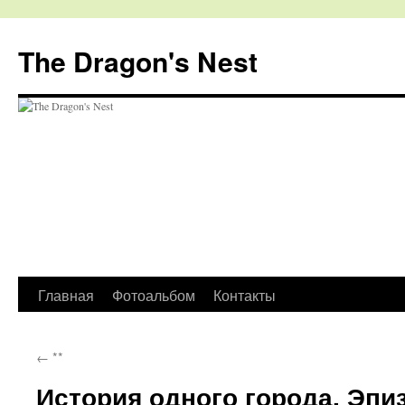
The Dragon's Nest
Перейти
Главная
Фотоальбом
Контакты
к
←
**
содержимому
История одного города. Эпиз