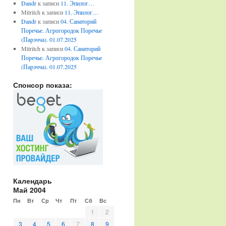
Dandr
к записи
11. Эпилог…
Mitritch
к записи
11. Эпилог…
Dandr
к записи
04. Санаторий
Поречье. Агрогородок Поречье
(Парэчча). 01.07.2025
Mitritch
к записи
04. Санаторий
Поречье. Агрогородок Поречье
(Парэчча). 01.07.2025
Спонсор показа:
Календарь
Май 2004
Пн
Вт
Ср
Чт
Пт
Сб
Вс
1
2
3
4
5
6
7
8
9