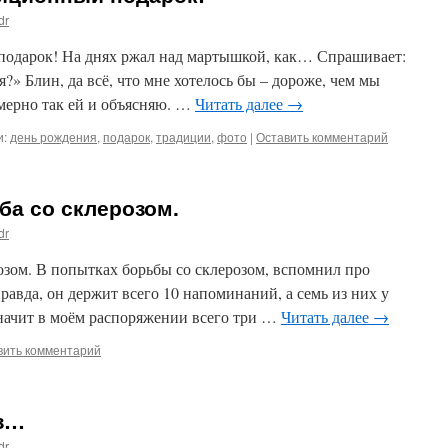
dr
 подарок! На днях ржал над мартышкой, как… Спрашивает:
?» Блин, да всё, что мне хотелось бы – дороже, чем мы
мерно так ей и объясняю. …
Читать далее
→
и:
день рождения
,
подарок
,
традиции
,
фото
|
Оставить комментарий
ьба со склерозом.
dr
розом. В попытках борьбы со склерозом, вспомнил про
равда, он держит всего 10 напоминаний, а семь из них у
начит в моём распоряжении всего три …
Читать далее
→
вить комментарий
оз…
dr