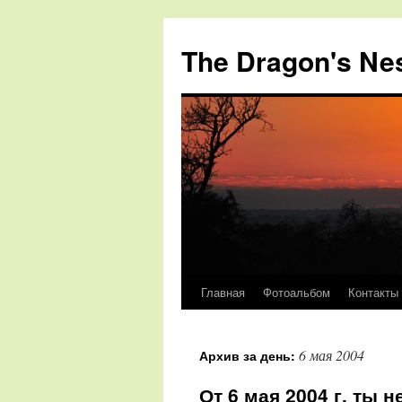
The Dragon's Ne
Главная
Фотоальбом
Контакты
Перейти
к
6 мая 2004
Архив за день:
содержимому
От 6 мая 2004 г. ты 