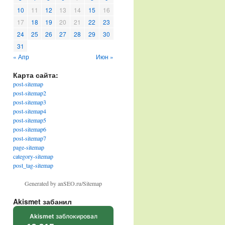
10
11
12
13
14
15
16
17
18
19
20
21
22
23
24
25
26
27
28
29
30
31
« Апр
Июн »
Карта сайта:
post-sitemap
post-sitemap2
post-sitemap3
post-sitemap4
post-sitemap5
post-sitemap6
post-sitemap7
page-sitemap
category-sitemap
post_tag-sitemap
Generated by anSEO.ru/Sitemap
Akismet забанил
Akismet
заблокировал