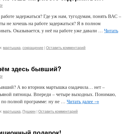
dr
а работе задержаться? Где уж нам, тугодумам, понять ВАС –
 не хочешь на работе задержаться? Я в полном
вать. Оказывается, у неё на работе уже давали …
Читать
и:
мартышка
,
сокращение
|
Оставить комментарий
и чём здесь бывший?
dr
 бывший? А во вторник мартышка озадачила… нет –
 пьяной пятницы. Впереди – четыре выходных. Понимаю,
ет по полной программе: ну не …
Читать далее
→
и:
мартышка
,
Пушкин
|
Оставить комментарий
адиционный подарок!