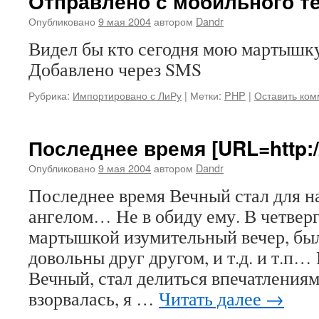
Отправлено с мобильного т
Опубликовано
9 мая 2004
автором
Dandr
Видел бы кто сегодня мою мартышку
Добавлено через SMS
Рубрика:
Импортировано с ЛиРу
|
Метки:
PHP
|
Оставить ко
Последнее время [URL=http://
Опубликовано
9 мая 2004
автором
Dandr
Последнее время Вечный стал для н
ангелом… Не в обиду ему. В четверг
мартышкой изумительный вечер, бы
довольны друг другом, и т.д. и т.п…
Вечный, стал делиться впечатлени
взорвалась, я …
Читать далее
→