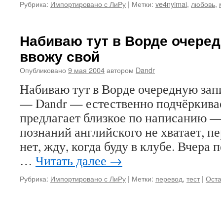
Рубрика:
Импортировано с ЛиРу
|
Метки:
ve4nyimai
,
любовь
,
Набиваю тут в Ворде очеред
ввожу свой
Опубликовано
9 мая 2004
автором
Dandr
Набиваю тут в Ворде очередную запи
— Dandr — естественно подчёркива
предлагает близкое по написанию —
познаний английского не хватает, п
нет, жду, когда буду в клубе. Вчера 
…
Читать далее
→
Рубрика:
Импортировано с ЛиРу
|
Метки:
перевод
,
тест
|
Оста