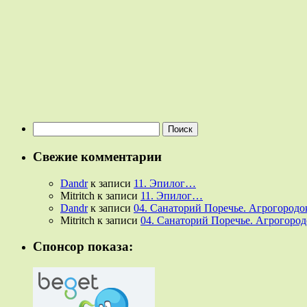
Найти:
Свежие комментарии
Dandr
к записи
11. Эпилог…
Mitritch
к записи
11. Эпилог…
Dandr
к записи
04. Санаторий Поречье. Агрогородок
Mitritch
к записи
04. Санаторий Поречье. Агрогородо
Спонсор показа: