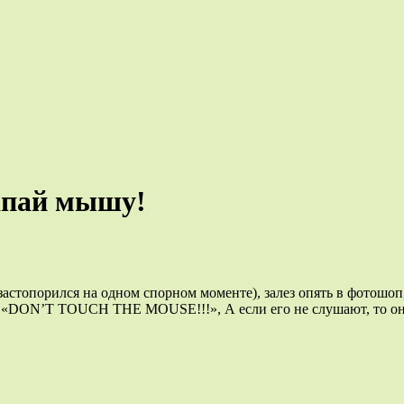
лапай мышу!
я застопорился на одном спорном моменте), залез опять в фотошоп,
ью: «DON’T TOUCH THE MOUSE!!!», А если его не слушают, то он