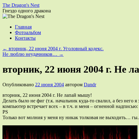
The Dragon's Nest
Гнездо одного дракона
Перейти
Главная
к
Фотоальбом
содержимому
Контакты
←
вторник, 22 июня 2004 г. Уголовный кодекс.
Hе люблю неудачников…
→
вторник, 22 июня 2004 г. Не 
Опубликовано
22 июня 2004
автором
Dandr
вторник, 22 июня 2004 г. Не лапай мышу!
Делать было не фиг (т.к. начальник куда-то свалил, а без него 
компьютер встречает всех – в т.ч. и меня – огненной надпис
PS
Только вот молния у меня ну никак толковая не выходить… гы.