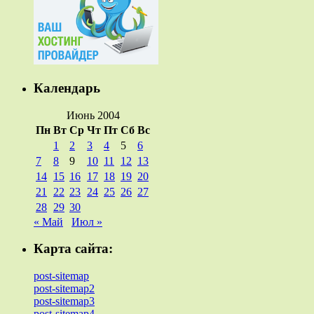
Календарь
Июнь 2004
Пн
Вт
Ср
Чт
Пт
Сб
Вс
1
2
3
4
5
6
7
8
9
10
11
12
13
14
15
16
17
18
19
20
21
22
23
24
25
26
27
28
29
30
« Май
Июл »
Карта сайта:
post-sitemap
post-sitemap2
post-sitemap3
post-sitemap4