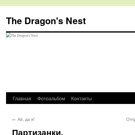
The Dragon's Nest
Перейти
Главная
Фотоальбом
Контакты
к
←
Ай, да я!
Отп
содержимому
Партизанки.