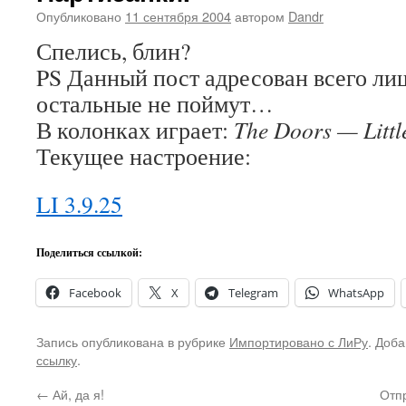
Опубликовано
11 сентября 2004
автором
Dandr
Спелись, блин?
PS Данный пост адресован всего лиш
остальные не поймут…
В колонках играет:
The Doors — Littl
Текущее настроение:
LI 3.9.25
Поделиться ссылкой:
Facebook
X
Telegram
WhatsApp
Запись опубликована в рубрике
Импортировано с ЛиРу
. Доба
ссылку
.
←
Ай, да я!
Отп