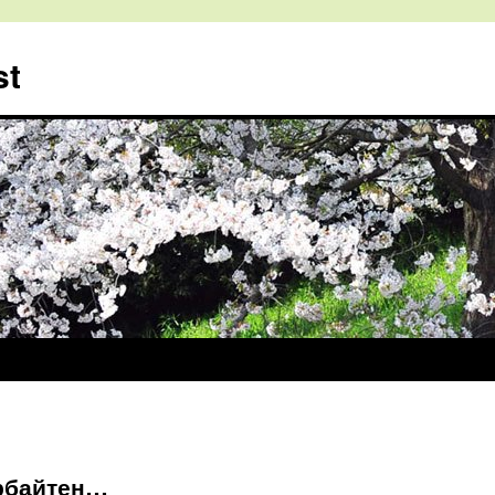
st
рбайтен…