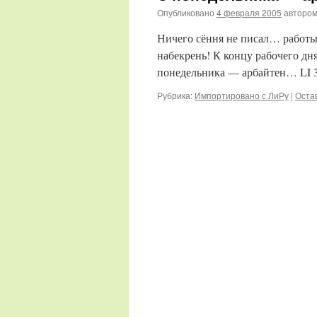
Опубликовано
4 февраля 2005
авторо
Ничего сёння не писал… работы
набекрень! К концу рабочего д
понедельника — арбайтен… LI 3
Рубрика:
Импортировано с ЛиРу
|
Оста