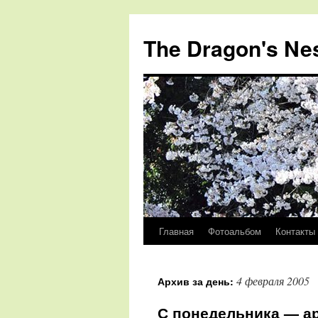
The Dragon's Ne
Главная
Фотоальбом
Контакты
Перейти
к
4 февраля 2005
Архив за день:
содержимому
С понедельника — а