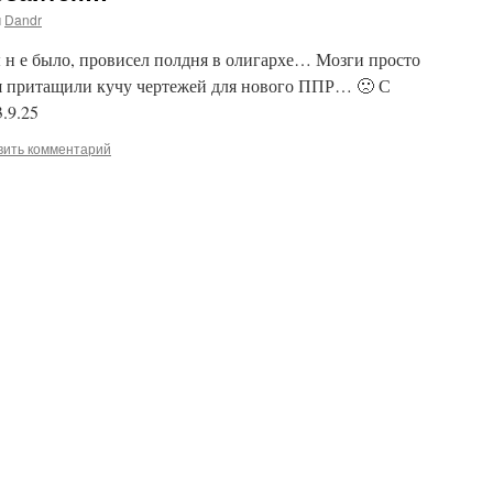
м
Dandr
 н е было, провисел полдня в олигархе… Мозги просто
ня притащили кучу чертежей для нового ППР… 🙁 С
.9.25
вить комментарий