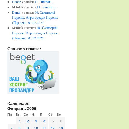
Dandr
к записи
11. Эпилог…
Mitritch
к записи
11. Эпилог…
Dandr
к записи
04. Санаторий
Поречье. Агрогородок Поречье
(Парэчча). 01.07.2025
Mitritch
к записи
04. Санаторий
Поречье. Агрогородок Поречье
(Парэчча). 01.07.2025
Спонсор показа:
Календарь
Февраль 2005
Пн
Вт
Ср
Чт
Пт
Сб
Вс
1
2
3
4
5
6
7
8
9
10
11
12
13