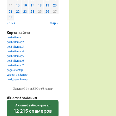
14
15
16
17
18
19
20
21
22
23
24
25
26
27
28
« Янв
Мар »
Карта сайта:
post-sitemap
post-sitemap2
post-sitemap3
post-sitemap4
post-sitemap5
post-sitemap6
post-sitemap7
page-sitemap
category-sitemap
post_tag-sitemap
Generated by anSEO.ru/Sitemap
Akismet забанил
Akismet
заблокировал
12 215 спамеров